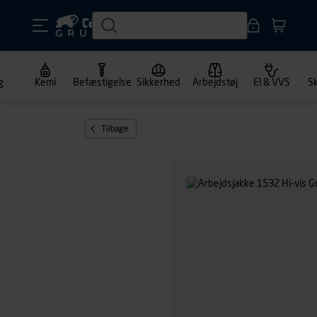
g
Kemi
Befæstigelse
Sikkerhed
Arbejdstøj
El & VVS
S
Tilbage