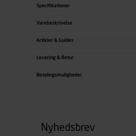
Specifikationer
Størrelse
Varebeskrivelse
Farve
Artikler & Guides
Køn
Levering & Retur
se all spec
Betalingsmuligheder
Nyhedsbrev