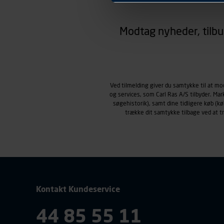
hjemmesiden ser ud eller opfø
region, du befinder dig i.
Modtag nyheder, tilbu
Markedsføringscookies
Carl Ras anvender markedsf
henblik på markedsføring, her
personoplysninger om brugen 
klikkes på, sider/indhold de
smartphone mv.) samt de fea
Ved tilmelding giver du samtykke til at m
og services, som Carl Ras A/S tilbyder. Ma
Vi henviser endvidere til vor
søgehistorik), samt dine tidligere køb (
personoplysninger.
trække dit samtykke tilbage ved at 
Kontakt Kundeservice
44 85 55 11