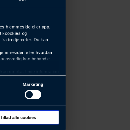
es hjemmeside eller app.
tikcookies og
ra tredjeparter. Du kan
hjemmesiden eller hvordan
taansvarlig kan behandle
an du bl.a. finde information
Marketing
ektiviteten af vores
m derfor skal være nemme at
eside og app), herunder
søgeord, IP-adresse,
Tillad alle cookies
 ændrer den måde