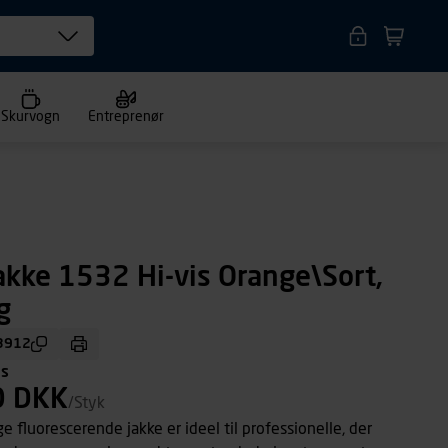
Skurvogn
Entreprenør
akke 1532 Hi-vis Orange\Sort,
g
3912
ms
0 DKK
/Styk
 fluorescerende jakke er ideel til professionelle, der