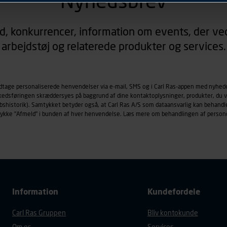
Nyhedsbrev
rer sig på. Til dette formål behandles der personoplysninger om
d, konkurrencer, information om events, der ved
øringscookies med det formål at spore besøgende på vores hj
arbejdstøj og relaterede produkter og services.
under vise annoncer, der er relevante (profilering). Til dette for
af vores platforme (hjemmeside og app), herunder færden på si
r besøges, browsertype, søgeord, IP-adresse, informationer om 
tures, der anvendes.
odtage personaliserede henvendelser via e-mail, SMS og i Carl Ras-appen med nyhed
rkedsføringen skræddersyes på baggrund af dine kontaktoplysninger, produkter, du v
es
persondatapolitik
, der indeholder yderligere information om b
købshistorik). Samtykket betyder også, at Carl Ras A/S som dataansvarlig kan beha
trykke "Afmeld" i bunden af hver henvendelse. Læs mere om behandlingen af person
Information
Kundefordele
Carl Ras Gruppen
Bliv kontokunde