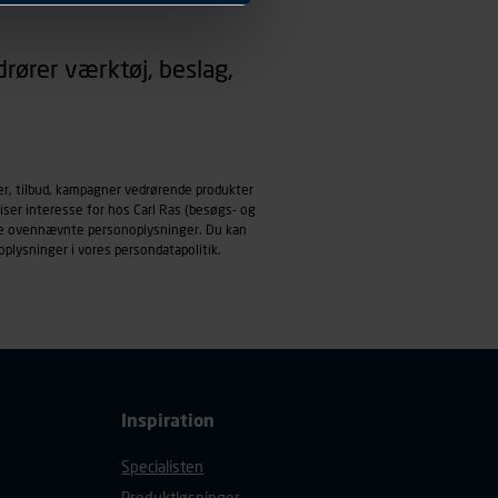
 dit foretrukne sprog, og den
rører værktøj, beslag,
emmeside og apps med
mål behandles der
derne, tidspunkt, hvad der
enhedstype (computer,
er, tilbud, kampagner vedrørende produkter
iser interesse for hos Carl Ras (besøgs- og
ehandling af
ndle ovennævnte personoplysninger. Du kan
oplysninger i vores
persondatapolitik
.
Inspiration
Specialisten