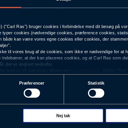
L-lang
("Carl Ras") bruger cookies i forbindelse med dit besøg på vor
Hi-vis Orange
e typer cookies (nødvendige cookies, præference cookies, statis
 både kan være vores egne cookies eller cookies, der stammer f
Herre
ljer".
e til vores brug af de cookies, som ikke er nødvendige for at 
 indebærer, at der kan placeres cookies, og at Carl Ras som da
ål, der er angivet nedenfor.
ller trække dit samtykke tilbage her
Cookiepolitik
. Under "Om" k
ookies.
Præferencer
Statistik
okies med det formål at optimere design, brugervenlighed og eff
r analyser af, hvilke oplysninger der er mest populære, og so
ndles der personoplysninger om brugen af vores platforme (hjemm
, hvad der klikkes på, sider/indhold der besøges, browsertype, 
 (computer, smartphone mv.) samt de features, der anvendes.
Nej tak
ecookies for at vores hjemmeside kan huske oplysninger, der