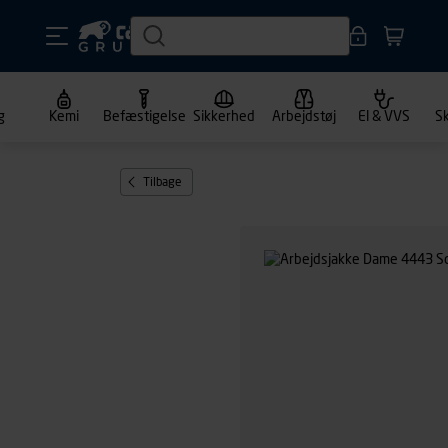
g
Kemi
Befæstigelse
Sikkerhed
Arbejdstøj
El & VVS
S
Tilbage