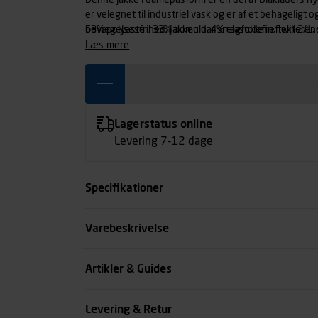
Denne jakke i damepasform er en del af Blåkläders nye
er velegnet til industriel vask og er af et behageligt 
bevægelsesfrihed. Jakken har smagfulde reflekterende d
63% polyester, 33% bomuld, 4% elastolefin, twill 2/1, 
nødvendigt. Findes også i herremodel 4444.
læs mere
Lagerstatus online
Levering 7-12 dage
Specifikationer
Størrelse
Varebeskrivelse
Farve
Artikler & Guides
Køn
Levering & Retur