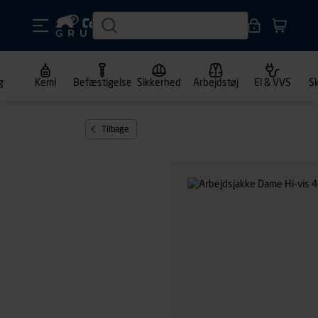
g
Kemi
Befæstigelse
Sikkerhed
Arbejdstøj
El & VVS
S
Tilbage