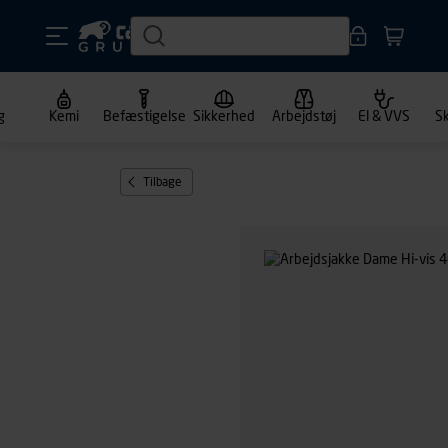
g
Kemi
Befæstigelse
Sikkerhed
Arbejdstøj
El & VVS
S
Tilbage