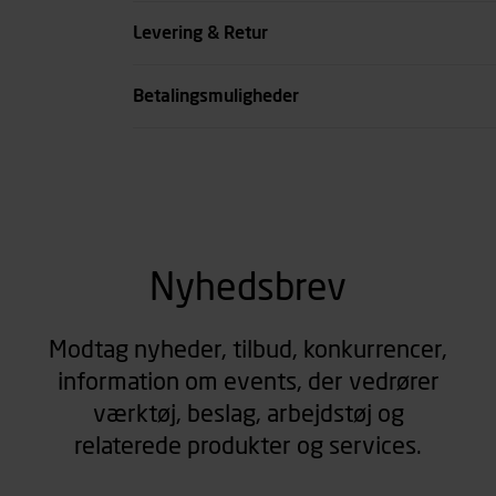
Køn
Levering & Retur
se all spec
Betalingsmuligheder
Nyhedsbrev
Modtag nyheder, tilbud, konkurrencer,
information om events, der vedrører
værktøj, beslag, arbejdstøj og
relaterede produkter og services.