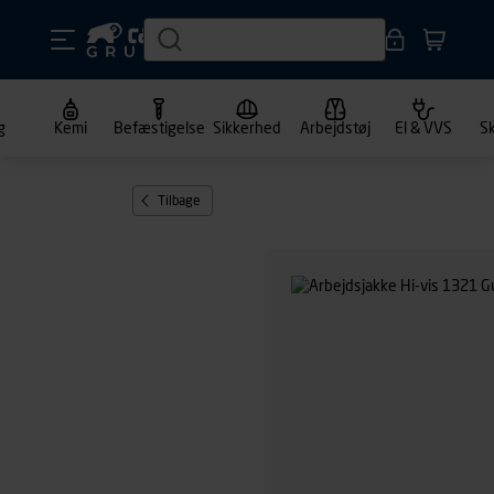
g
Kemi
Befæstigelse
Sikkerhed
Arbejdstøj
El & VVS
S
Tilbage