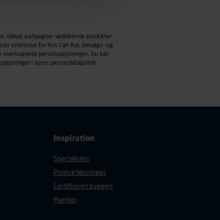
emmeside og apps med
mål behandles der
er, tilbud, kampagner vedrørende produkter
derne, tidspunkt, hvad der
iser interesse for hos Carl Ras (besøgs- og
enhedstype (computer,
ndle ovennævnte personoplysninger. Du kan
oplysninger i vores
persondatapolitik
.
ehandling af
Inspiration
Specialisten
Produktløsninger
Certificeret byggeri
Mærker