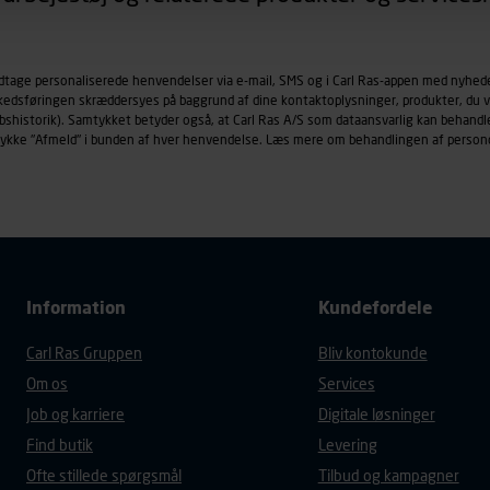
øringscookies med det formål at spore besøgende på vores hj
under vise annoncer, der er relevante (profilering). Til dette for
odtage personaliserede henvendelser via e-mail, SMS og i Carl Ras-appen med nyhed
af vores platforme (hjemmeside og app), herunder færden på si
rkedsføringen skræddersyes på baggrund af dine kontaktoplysninger, produkter, du v
r besøges, browsertype, søgeord, IP-adresse, informationer om 
købshistorik). Samtykket betyder også, at Carl Ras A/S som dataansvarlig kan beha
tures, der anvendes.
trykke "Afmeld" i bunden af hver henvendelse. Læs mere om behandlingen af person
es
persondatapolitik
, der indeholder yderligere information om b
Information
Kundefordele
Carl Ras Gruppen
Bliv kontokunde
Om os
Services
Job og karriere
Digitale løsninger
Find butik
Levering
Ofte stillede spørgsmål
Tilbud og kampagner