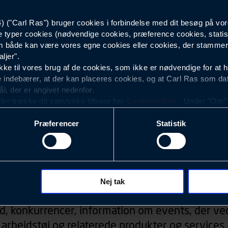
("Carl Ras") bruger cookies i forbindelse med dit besøg på vor
40
e typer cookies (nødvendige cookies, præference cookies, statis
 både kan være vores egne cookies eller cookies, der stammer f
ljer".
e til vores brug af de cookies, som ikke er nødvendige for at 
 indebærer, at der kan placeres cookies, og at Carl Ras som da
ål, der er angivet nedenfor.
ller trække dit samtykke tilbage her
Cookiepolitik
. Under "Om" k
ookies.
Præferencer
Statistik
okies med det formål at optimere design, brugervenlighed og eff
r analyser af, hvilke oplysninger der er mest populære, og so
ndles der personoplysninger om brugen af vores platforme (hjemm
, hvad der klikkes på, sider/indhold der besøges, browsertype, 
Nyhedsbrev
 (computer, smartphone mv.) samt de features, der anvendes.
Nej tak
ecookies for at vores hjemmeside kan huske oplysninger, der
d, konkurrencer, information om events, der ved
rer sig på. Til dette formål behandles der personoplysninger om
arbejdstøj og relaterede produkter og services.