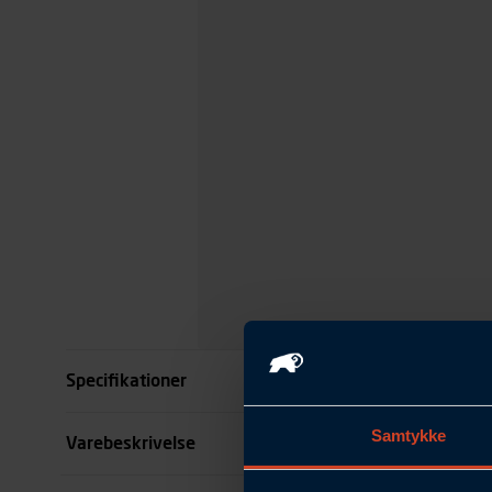
Specifikationer
Samtykke
Størrelse
Varebeskrivelse
Farve