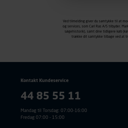
Markedsføringscookies
Carl Ras anvender markedsf
henblik på markedsføring, her
Ved tilmelding giver du samtykke til at m
personoplysninger om brugen 
og services, som Carl Ras A/S tilbyder. Ma
klikkes på, sider/indhold de
søgehistorik), samt dine tidligere køb (
smartphone mv.) samt de fea
trække dit samtykke tilbage ved at 
Vi henviser endvidere til vor
personoplysninger.
Kontakt Kundeservice
44 85 55 11
Mandag til Torsdag: 07:00-16:00
Fredag 07:00 - 15:00