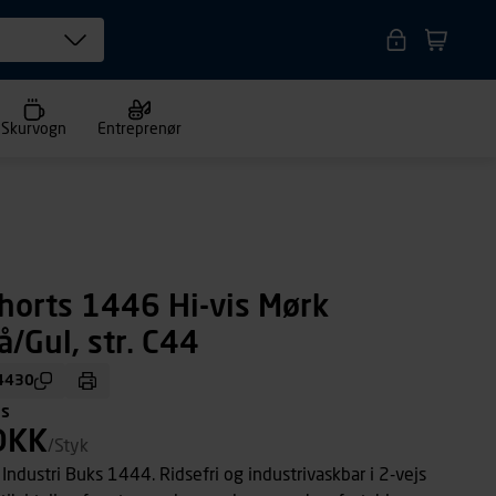
Skurvogn
Entreprenør
horts 1446 Hi-vis Mørk
/Gul, str. C44
4430
ms
DKK
/Styk
 Industri Buks 1444. Ridsefri og industrivaskbar i 2-vejs