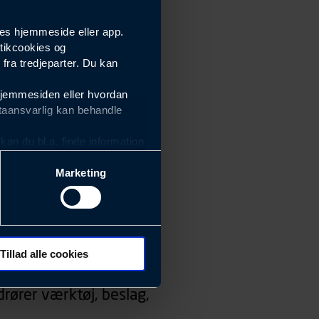
es hjemmeside eller app.
tikcookies og
ra tredjeparter. Du kan
hjemmesiden eller hvordan
taansvarlig kan behandle
an du bl.a. finde information
Marketing
ektiviteten af vores
m derfor skal være nemme at
eside og app), herunder
søgeord, IP-adresse,
Tillad alle cookies
 ændrer den måde
rører værktøj, beslag,
 dit foretrukne sprog, og den