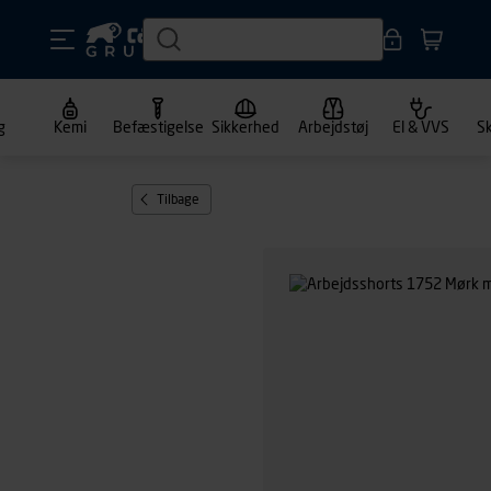
g
Kemi
Befæstigelse
Sikkerhed
Arbejdstøj
El & VVS
S
Tilbage