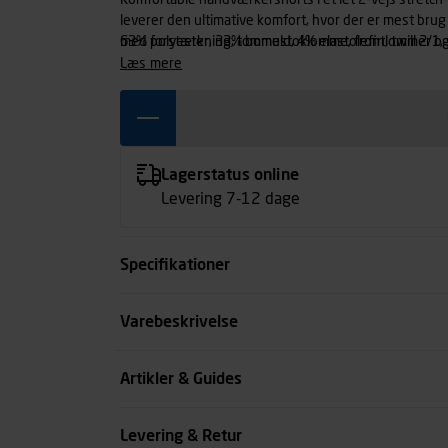
Komfortable håndværkershorts i et let 2-vejs stretch-m
leverer den ultimative komfort, hvor der er mest bru
med forstærkning, tommestoklomme, frontlommer og 
63% polyester, 33% bomuld, 4% elastolefin, twill 2/1, 
også i damemodel 7133.
læs mere
Lagerstatus online
Levering 7-12 dage
Specifikationer
Størrelse
Varebeskrivelse
Farve
Artikler & Guides
Livvidde cm
Levering & Retur