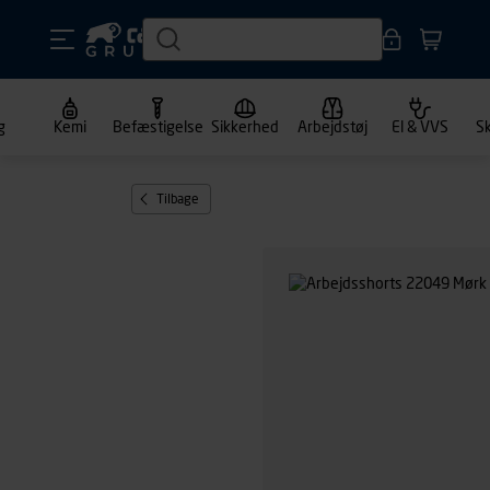
g
Kemi
Befæstigelse
Sikkerhed
Arbejdstøj
El & VVS
S
Tilbage