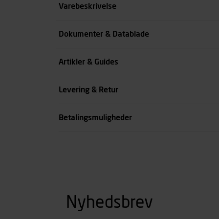
Størrelse
Varebeskrivelse
Farve
Dokumenter & Datablade
Livvidde cm
Artikler & Guides
se all spec
Levering & Retur
Betalingsmuligheder
Nyhedsbrev