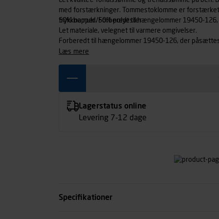
Let kvalitet. Tonålssømme og trenålssømme på ben. 
med forstærkninger. Tommestoklomme er forstærket.
trykknapper. Forberedt til hængelommer 19450-126,
50% bomuld/50% polyester
Let materiale, velegnet til varmere omgivelser.
Forberedt til hængelommer 19450-126, der påsætte
læs mere
Lagerstatus online
Levering 7-12 dage
Specifikationer