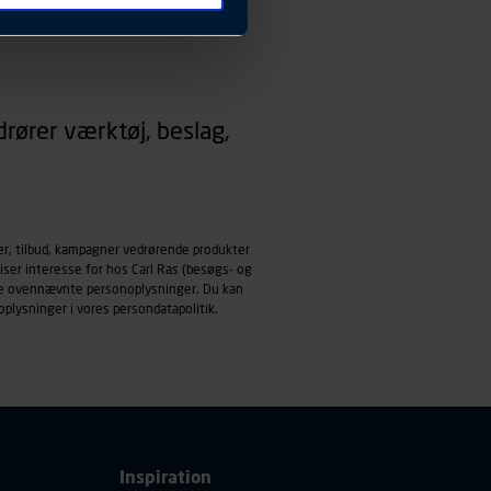
 ændrer den måde
 dit foretrukne sprog, og den
emmeside og apps med
rører værktøj, beslag,
mål behandles der
derne, tidspunkt, hvad der
enhedstype (computer,
ehandling af
er, tilbud, kampagner vedrørende produkter
iser interesse for hos Carl Ras (besøgs- og
ndle ovennævnte personoplysninger. Du kan
oplysninger i vores
persondatapolitik
.
Inspiration