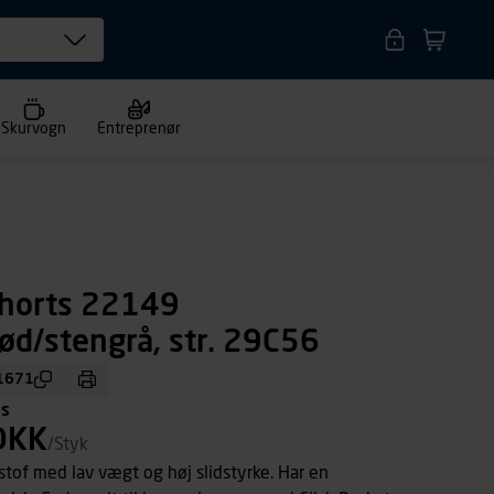
Skurvogn
Entreprenør
shorts 22149
rød/stengrå, str. 29C56
1671
ms
DKK
/Styk
stof med lav vægt og høj slidstyrke. Har en