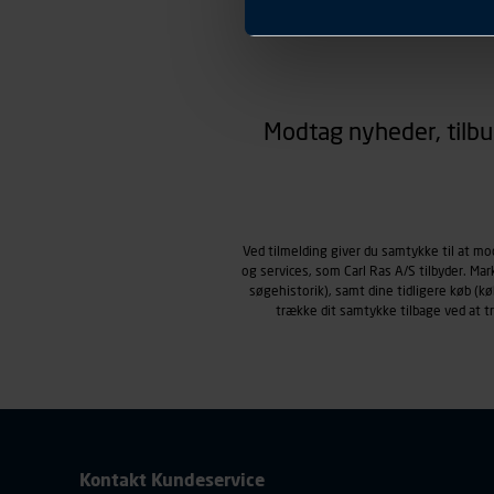
Præferencer
Carl Ras anvender præferenc
hjemmesiden ser ud eller opfø
region, du befinder dig i.
Markedsføringscookies
Carl Ras anvender markedsf
Modtag nyheder, tilbu
henblik på markedsføring, her
personoplysninger om brugen 
klikkes på, sider/indhold de
smartphone mv.) samt de fea
Vi henviser endvidere til vor
Ved tilmelding giver du samtykke til at m
personoplysninger.
og services, som Carl Ras A/S tilbyder. Ma
søgehistorik), samt dine tidligere køb (
trække dit samtykke tilbage ved at 
Kontakt Kundeservice