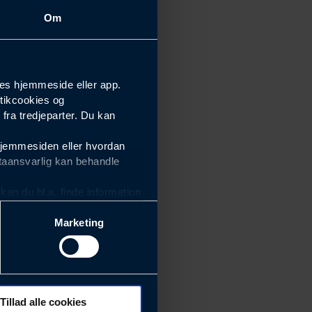
Om
es hjemmeside eller app.
tikcookies og
ra tredjeparter. Du kan
hjemmesiden eller hvordan
taansvarlig kan behandle
an du bl.a. finde information
Marketing
ektiviteten af vores
m derfor skal være nemme at
eside og app), herunder
søgeord, IP-adresse,
Tillad alle cookies