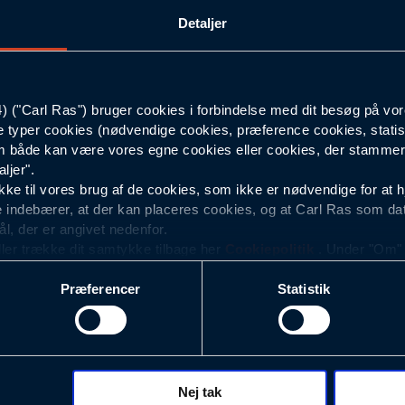
Detaljer
C56
Rød
("Carl Ras") bruger cookies i forbindelse med dit besøg på vor
e typer cookies (nødvendige cookies, præference cookies, statis
103
 både kan være vores egne cookies eller cookies, der stammer f
ljer".
e til vores brug af de cookies, som ikke er nødvendige for at 
 indebærer, at der kan placeres cookies, og at Carl Ras som da
ål, der er angivet nedenfor.
ller trække dit samtykke tilbage her
Cookiepolitik
. Under "Om" k
ookies.
Præferencer
Statistik
okies med det formål at optimere design, brugervenlighed og eff
r analyser af, hvilke oplysninger der er mest populære, og so
ndles der personoplysninger om brugen af vores platforme (hjemm
, hvad der klikkes på, sider/indhold der besøges, browsertype, 
 (computer, smartphone mv.) samt de features, der anvendes.
Nej tak