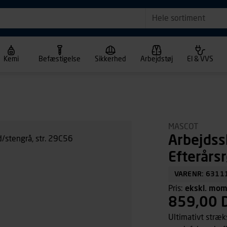
Hele sortiment
Kemi
Befæstigelse
Sikkerhed
Arbejdstøj
El & VVS
MASCOT
Arbejds
Efterårs
VARENR: 6311
Pris:
ekskl. mo
859,00 
Ultimativt stræk