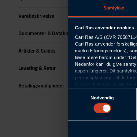
Samtykke
Størrelse
Varebeskrivelse
Carl Ras anvender cookies
Farve
Dokumenter & Datablade
Carl Ras A/S (CVR 70587114) 
Carl Ras anvender forskellig
Livvidde cm
markedsføringscookies), som
Artikler & Guides
se all specifikationer
læse mere herom under "Deta
Nedenfor kan du give samtykk
Levering & Retur
appen fungerer. Dit samtykke
personoplysninger til de form
Du kan til enhver tid ændre e
Betalingsmuligheder
om blokering og sletning af c
Samtykkevalg
Statistikcookies
Nødvendig
Carl Ras anvender statistikco
hjemmeside og apps, herunde
finde. Til dette formål beha
færden på siderne, tidspunkt
informationer om enhedstype