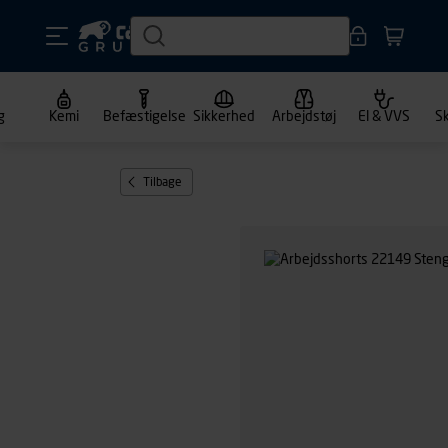
g
Kemi
Befæstigelse
Sikkerhed
Arbejdstøj
El & VVS
S
Tilbage