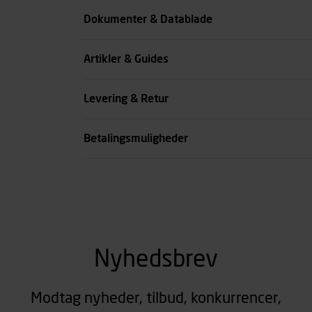
Farve
Dokumenter & Datablade
Livvidde cm
Artikler & Guides
se all spec
Levering & Retur
Betalingsmuligheder
Nyhedsbrev
Modtag nyheder, tilbud, konkurrencer,