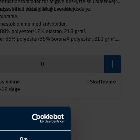
ntilationsområder for at give beskyttelse i blæsevejr
lsesfrihed. Ideelle til aktive arbejdsdage.
js stretch på baglår og overdel.
olomme.
estoklomme med knivholder.
 88% polyester/12% elastan, 218 g/m².
le: 65% polyester/35% Sorona® polyester, 210 g/m².
100% polyamid CORDURA®.
us online
Skaffevare
7-12 dage
Om