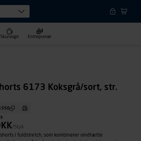
Skurvogn
Entreprenør
horts 6173 Koksgrå/sort, str.
1550
ms
DKK
/Styk
shorts i fuldstretch, som kombinerer vindtætte