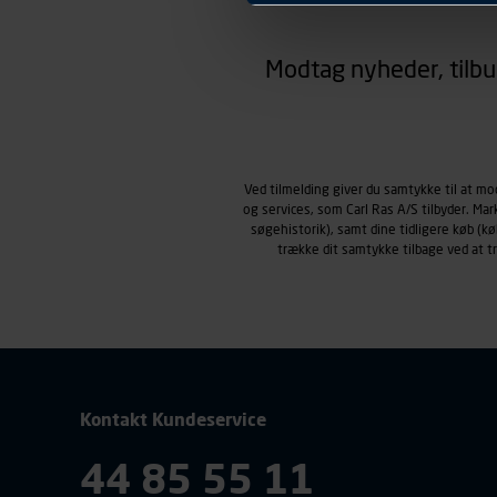
hjemmesiden ser ud eller opfø
region, du befinder dig i.
Modtag nyheder, tilbu
Markedsføringscookies
Carl Ras anvender markedsf
henblik på markedsføring, her
personoplysninger om brugen 
klikkes på, sider/indhold de
smartphone mv.) samt de fea
Ved tilmelding giver du samtykke til at m
og services, som Carl Ras A/S tilbyder. Ma
Vi henviser endvidere til vor
søgehistorik), samt dine tidligere køb (
personoplysninger.
trække dit samtykke tilbage ved at 
Kontakt Kundeservice
44 85 55 11