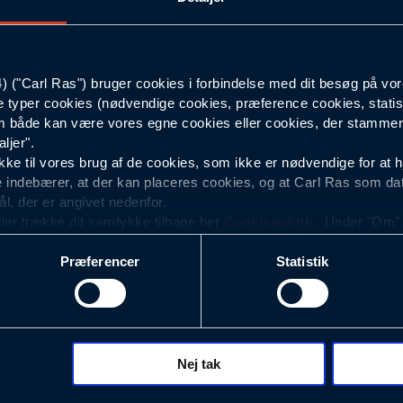
60
("Carl Ras") bruger cookies i forbindelse med dit besøg på vor
Mørkegrå
e typer cookies (nødvendige cookies, præference cookies, statis
 både kan være vores egne cookies eller cookies, der stammer f
112
ljer".
e til vores brug af de cookies, som ikke er nødvendige for at 
 indebærer, at der kan placeres cookies, og at Carl Ras som da
ål, der er angivet nedenfor.
ller trække dit samtykke tilbage her
Cookiepolitik
. Under "Om" k
ookies.
Præferencer
Statistik
okies med det formål at optimere design, brugervenlighed og eff
r analyser af, hvilke oplysninger der er mest populære, og so
ndles der personoplysninger om brugen af vores platforme (hjemm
, hvad der klikkes på, sider/indhold der besøges, browsertype, 
 (computer, smartphone mv.) samt de features, der anvendes.
Nej tak
ecookies for at vores hjemmeside kan huske oplysninger, der