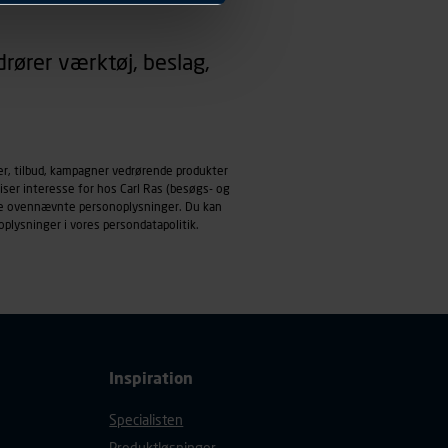
 dit foretrukne sprog, og den
rører værktøj, beslag,
emmeside og apps med
mål behandles der
derne, tidspunkt, hvad der
enhedstype (computer,
er, tilbud, kampagner vedrørende produkter
iser interesse for hos Carl Ras (besøgs- og
ehandling af
ndle ovennævnte personoplysninger. Du kan
oplysninger i vores
persondatapolitik
.
Inspiration
Specialisten