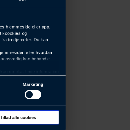
es hjemmeside eller app.
tikcookies og
ra tredjeparter. Du kan
hjemmesiden eller hvordan
taansvarlig kan behandle
an du bl.a. finde information
Marketing
ektiviteten af vores
m derfor skal være nemme at
eside og app), herunder
søgeord, IP-adresse,
Tillad alle cookies
 ændrer den måde