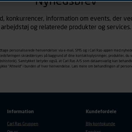
Nyhedsbrev
rer sig på. Til dette formål behandles der personoplysninger om
d, konkurrencer, information om events, der ved
øringscookies med det formål at spore besøgende på vores hj
arbejdstøj og relaterede produkter og services.
under vise annoncer, der er relevante (profilering). Til dette for
af vores platforme (hjemmeside og app), herunder færden på si
r besøges, browsertype, søgeord, IP-adresse, informationer om 
tures, der anvendes.
odtage personaliserede henvendelser via e-mail, SMS og i Carl Ras-appen med nyhed
rkedsføringen skræddersyes på baggrund af dine kontaktoplysninger, produkter, du v
es
persondatapolitik
, der indeholder yderligere information om b
købshistorik). Samtykket betyder også, at Carl Ras A/S som dataansvarlig kan beha
trykke "Afmeld" i bunden af hver henvendelse. Læs mere om behandlingen af person
Information
Kundefordele
Carl Ras Gruppen
Bliv kontokunde