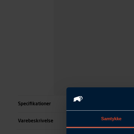
Specifikationer
Samtykke
Størrelse
Varebeskrivelse
Farve