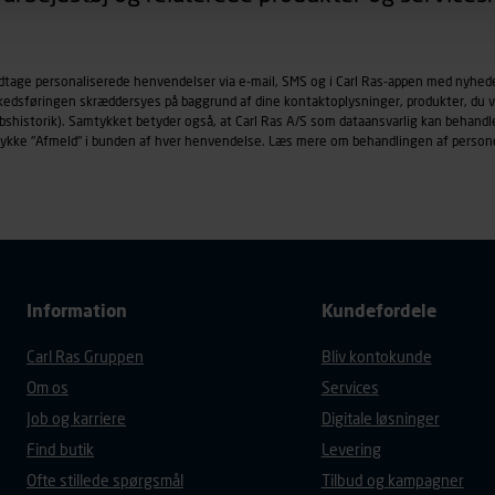
øringscookies med det formål at spore besøgende på vores hj
under vise annoncer, der er relevante (profilering). Til dette for
odtage personaliserede henvendelser via e-mail, SMS og i Carl Ras-appen med nyhed
af vores platforme (hjemmeside og app), herunder færden på si
rkedsføringen skræddersyes på baggrund af dine kontaktoplysninger, produkter, du v
r besøges, browsertype, søgeord, IP-adresse, informationer om 
købshistorik). Samtykket betyder også, at Carl Ras A/S som dataansvarlig kan beha
tures, der anvendes.
trykke "Afmeld" i bunden af hver henvendelse. Læs mere om behandlingen af person
es
persondatapolitik
, der indeholder yderligere information om b
Information
Kundefordele
Carl Ras Gruppen
Bliv kontokunde
Om os
Services
Job og karriere
Digitale løsninger
Find butik
Levering
Ofte stillede spørgsmål
Tilbud og kampagner