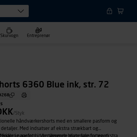
Skurvogn
Entreprenør
horts 6360 Blue ink, str. 72
9268
ms
DKK
/Styk
tionelle håndværkershorts med en smallere pasform og
detaljer. Med indsatser af ekstra strækbart og
eriale i panelet i indersømmen bliver komforten ekstra
 Moderne pasform. Ventilerende materiale for øget