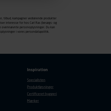
emmeside og apps med
mål behandles der
er, tilbud, kampagner vedrørende produkter
derne, tidspunkt, hvad der
iser interesse for hos Carl Ras (besøgs- og
enhedstype (computer,
ndle ovennævnte personoplysninger. Du kan
oplysninger i vores
persondatapolitik
.
ehandling af
Inspiration
Specialisten
Produktløsninger
Certificeret byggeri
Mærker