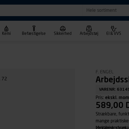
Hele sortiment
Kemi
Befæstigelse
Sikkerhed
Arbejdstøj
El & VVS
F. ENGEL
Arbejdss
VARENR: 6314
Pris:
ekskl. mo
589,00 
Strækbare, funk
mange praktiske 
ventilerende mat
Mekanisk stræk.