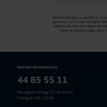
Markedsføringscookies
Carl Ras anvender markedsf
henblik på markedsføring, her
Ved tilmelding giver du samtykke til at m
personoplysninger om brugen 
og services, som Carl Ras A/S tilbyder. Ma
klikkes på, sider/indhold de
søgehistorik), samt dine tidligere køb (
smartphone mv.) samt de fea
trække dit samtykke tilbage ved at 
Vi henviser endvidere til vor
personoplysninger.
Kontakt Kundeservice
44 85 55 11
Mandag til Torsdag: 07:00-16:00
Fredag 07:00 - 15:00