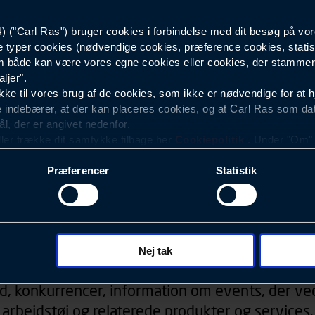
("Carl Ras") bruger cookies i forbindelse med dit besøg på vor
72
e typer cookies (nødvendige cookies, præference cookies, statis
 både kan være vores egne cookies eller cookies, der stammer f
ljer".
e til vores brug af de cookies, som ikke er nødvendige for at 
 indebærer, at der kan placeres cookies, og at Carl Ras som da
ål, der er angivet nedenfor.
ller trække dit samtykke tilbage her
Cookiepolitik
. Under "Om" k
ookies.
Præferencer
Statistik
okies med det formål at optimere design, brugervenlighed og eff
r analyser af, hvilke oplysninger der er mest populære, og so
ndles der personoplysninger om brugen af vores platforme (hjemm
, hvad der klikkes på, sider/indhold der besøges, browsertype, 
Nyhedsbrev
 (computer, smartphone mv.) samt de features, der anvendes.
Nej tak
ecookies for at vores hjemmeside kan huske oplysninger, der
d, konkurrencer, information om events, der ved
rer sig på. Til dette formål behandles der personoplysninger om
arbejdstøj og relaterede produkter og services.