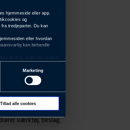
es hjemmeside eller app.
tikcookies og
ra tredjeparter. Du kan
hjemmesiden eller hvordan
taansvarlig kan behandle
an du bl.a. finde information
Marketing
ektiviteten af vores
m derfor skal være nemme at
eside og app), herunder
søgeord, IP-adresse,
Tillad alle cookies
 ændrer den måde
rører værktøj, beslag,
 dit foretrukne sprog, og den