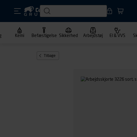
g
Kemi
Befæstigelse
Sikkerhed
Arbejdstøj
El & VVS
S
Tilbage