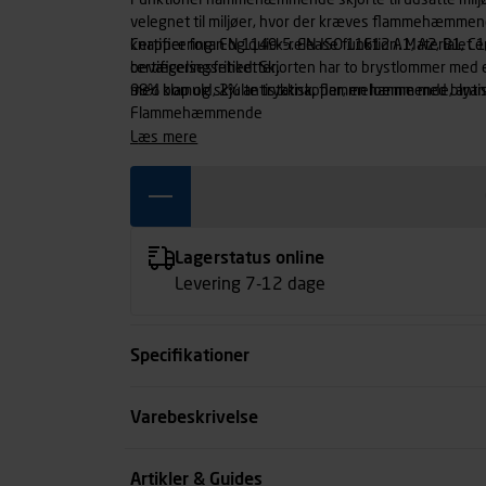
Funktionel flammehæmmende skjorte til udsatte mil
velegnet til miljøer, hvor der kræves flammehæmmend
knapper foran og quick-release funktion. Materialet
Certificering: EN 1149-5. EN ISO 11612 A1, A2, B1, C1
bevægelsesfrihed. Skjorten har to brystlommer med en prak
certificeringsetiketter.
med klap og skjulte trykknapper, en lomme med blya
98% bomuld, 2% antistatisk, flammehæmmende, antist
Flammehæmmende
læs mere
Lagerstatus online
Levering 7-12 dage
Specifikationer
Størrelse
Varebeskrivelse
Farve
Artikler & Guides