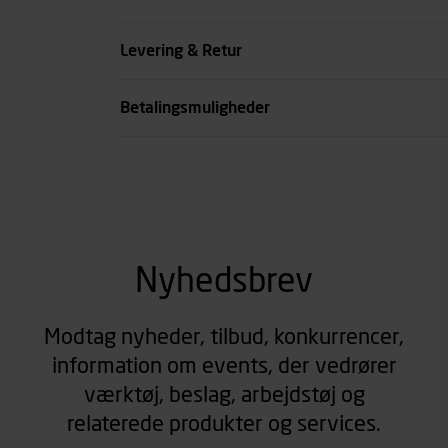
Køn
Levering & Retur
se all spec
Betalingsmuligheder
Nyhedsbrev
Modtag nyheder, tilbud, konkurrencer,
information om events, der vedrører
værktøj, beslag, arbejdstøj og
relaterede produkter og services.