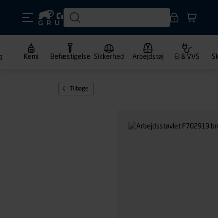
g
Kemi
Befæstigelse
Sikkerhed
Arbejdstøj
El & VVS
S
Tilbage