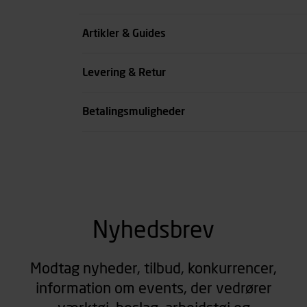
Farve
Artikler & Guides
Kode
Levering & Retur
se all spec
Betalingsmuligheder
Nyhedsbrev
Modtag nyheder, tilbud, konkurrencer,
information om events, der vedrører