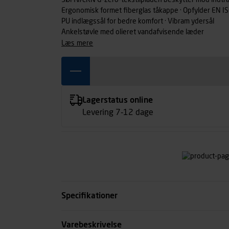
SØMVÆRN G-zero-tekstilpladen beskytter mod indtr
Ergonomisk formet fiberglas tåkappe · Opfylder EN 
PU indlægssål for bedre komfort · Vibram ydersål
Ankelstøvle med olieret vandafvisende læder
læs mere
Lagerstatus online
Levering 7-12 dage
Specifikationer
Størrelse
Varebeskrivelse