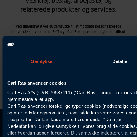
værktøj, beslag, arbejdstøj og
relaterede produkter og services.
Ved tilmelding giver du samtykke til at modtage personaliserede
henvendelser via e-mail, SMS og i Carl Ras-appen med nyheder, tilbud,
kampagner vedrørende produkter og services, som Carl Ras A/S
tilbyder. Markedsføringen skræddersyes på baggrund af dine
kontaktoplysninger, produkter, du viser interesse for hos Carl Ras
(besøgs- og søgehistorik), samt dine tidligere køb (købshistorik).
Samtykket betyder også, at Carl Ras A/S som dataansvarlig kan
Samtykke
Detaljer
behandle ovennævnte personoplysninger. Du kan trække dit
samtykke tilbage ved at trykke "Afmeld" i bunden af hver
henvendelse. Læs mere om behandlingen af personoplysninger i
vores
persondatapolitik
.
Carl Ras anvender cookies
Carl Ras A/S (CVR 70587114) ("Carl Ras") bruger cookies i 
hjemmeside eller app.
Carl Ras anvender forskellige typer cookies (nødvendige coo
og markedsføringscookies), som både kan være vores egne c
tredjeparter. Du kan læse mere herom under "Detaljer".
Kontakt Kundeservice
Information
Kundefordele
Inspiration
Nedenfor kan du give samtykke til vores brug af de cookies
Carl Ras Gruppen
Bliv kontokunde
Specialisten
eller hvordan appen fungerer. Dit samtykke indebærer, at de
44 85 55
Om os
Services
Produktløsninger