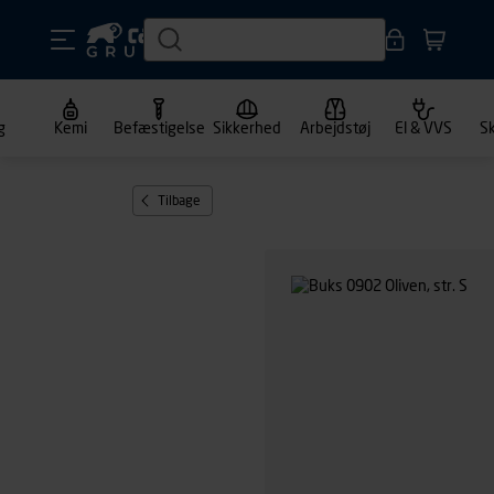
g
Kemi
Befæstigelse
Sikkerhed
Arbejdstøj
El & VVS
S
Tilbage