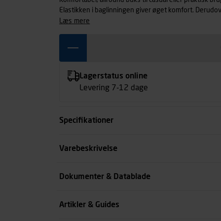
Komfortabel, allround buks til casual eller praktisk b
Elastikken i baglinningen giver øget komfort. Derudo
på både for- og baglomme. Fleksibel elastikløsning 
læs mere
kvalitet. Pasformen er regular og med skridtkile samt
Lagerstatus online
Levering 7-12 dage
Specifikationer
Størrelse
Varebeskrivelse
Farve
Dokumenter & Datablade
Køn
Artikler & Guides
se all spec