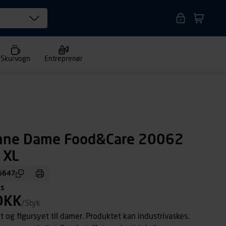
Skurvogn
Entreprenør
nne Dame Food&Care 20062
. XL
6647
ms
DKK
/Styk
t og figursyet til damer. Produktet kan industrivaskes.