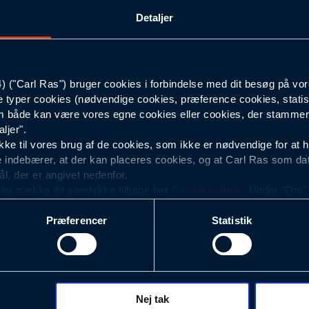
Detaljer
XL
Hvid
("Carl Ras") bruger cookies i forbindelse med dit besøg på vor
e typer cookies (nødvendige cookies, præference cookies, statis
Dame
 både kan være vores egne cookies eller cookies, der stammer f
ljer".
e til vores brug af de cookies, som ikke er nødvendige for at 
 indebærer, at der kan placeres cookies, og at Carl Ras som da
ål, der er angivet nedenfor.
ller trække dit samtykke tilbage her
Cookiepolitik
. Under "Om" k
ookies.
Præferencer
Statistik
okies med det formål at optimere design, brugervenlighed og eff
r analyser af, hvilke oplysninger der er mest populære, og so
ndles der personoplysninger om brugen af vores platforme (hjemm
, hvad der klikkes på, sider/indhold der besøges, browsertype, 
 (computer, smartphone mv.) samt de features, der anvendes.
Nej tak