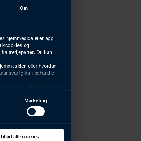
Om
es hjemmeside eller app.
tikcookies og
ra tredjeparter. Du kan
hjemmesiden eller hvordan
taansvarlig kan behandle
an du bl.a. finde information
Marketing
ektiviteten af vores
m derfor skal være nemme at
eside og app), herunder
søgeord, IP-adresse,
Tillad alle cookies