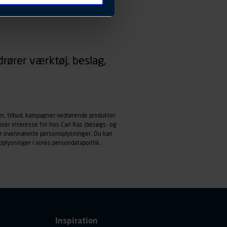
 ændrer den måde
 dit foretrukne sprog, og den
emmeside og apps med
rører værktøj, beslag,
mål behandles der
derne, tidspunkt, hvad der
enhedstype (computer,
ehandling af
er, tilbud, kampagner vedrørende produkter
iser interesse for hos Carl Ras (besøgs- og
ndle ovennævnte personoplysninger. Du kan
oplysninger i vores
persondatapolitik
.
Inspiration