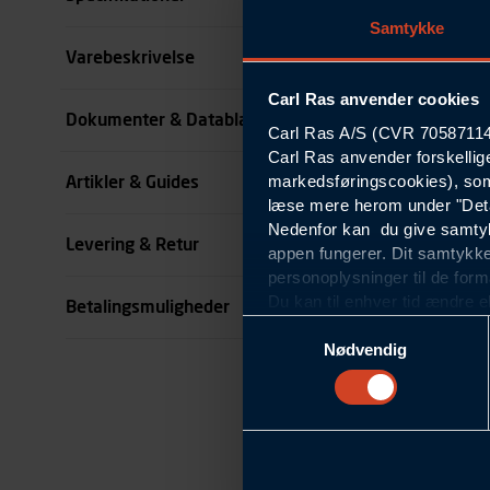
Samtykke
Størrelse
Varebeskrivelse
Carl Ras anvender cookies
Farve
Dokumenter & Datablade
Carl Ras A/S (CVR 70587114) 
Carl Ras anvender forskellig
Køn
markedsføringscookies), som
Artikler & Guides
se all specifikationer
læse mere herom under "Deta
Nedenfor kan du give samtykk
Levering & Retur
appen fungerer. Dit samtykke
personoplysninger til de form
Du kan til enhver tid ændre e
Betalingsmuligheder
om blokering og sletning af c
Samtykkevalg
Statistikcookies
Nødvendig
Carl Ras anvender statistikco
hjemmeside og apps, herunde
finde. Til dette formål beha
færden på siderne, tidspunkt
informationer om enhedstype