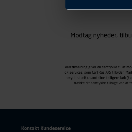
Præferencer
Carl Ras anvender præferenc
hjemmesiden ser ud eller opfø
region, du befinder dig i.
Markedsføringscookies
Carl Ras anvender markedsf
Modtag nyheder, tilbu
henblik på markedsføring, her
personoplysninger om brugen 
klikkes på, sider/indhold de
smartphone mv.) samt de fea
Vi henviser endvidere til vor
Ved tilmelding giver du samtykke til at m
personoplysninger.
og services, som Carl Ras A/S tilbyder. Ma
søgehistorik), samt dine tidligere køb (
trække dit samtykke tilbage ved at 
Kontakt Kundeservice