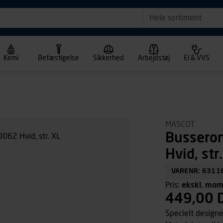
Hele sortiment
Kemi
Befæstigelse
Sikkerhed
Arbejdstøj
El & VVS
MASCOT
Bussero
Hvid, str
VARENR: 6311
Pris:
ekskl. mo
449,00 
Specielt designe