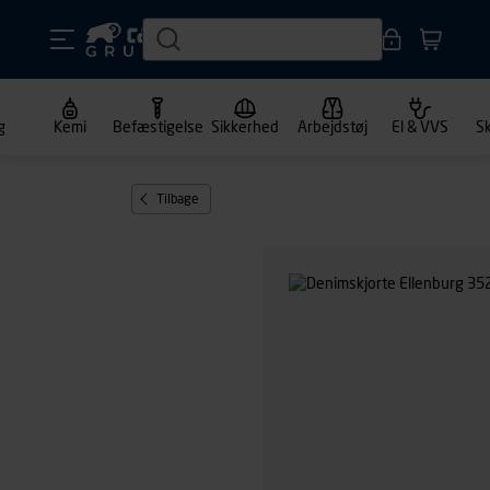
g
Kemi
Befæstigelse
Sikkerhed
Arbejdstøj
El & VVS
S
Tilbage