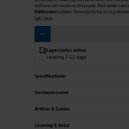
Denimskjorte i blødt og slidstærkt farvet stof. Skræ
definerer den moderne dresscode. Med rødder i det a
blandet med nutiden. Herreskjorte har en brystlomme.
100% cotton.
læs mere
Lagerstatus online
Levering 7-12 dage
Specifikationer
Størrelse
Varebeskrivelse
Farve
Artikler & Guides
Køn
Levering & Retur