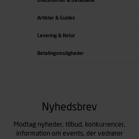
Dokumenter & Datablade
A mm
Artikler & Guides
se all spec
Levering & Retur
Betalingsmuligheder
Nyhedsbrev
Modtag nyheder, tilbud, konkurrencer,
information om events, der vedrører