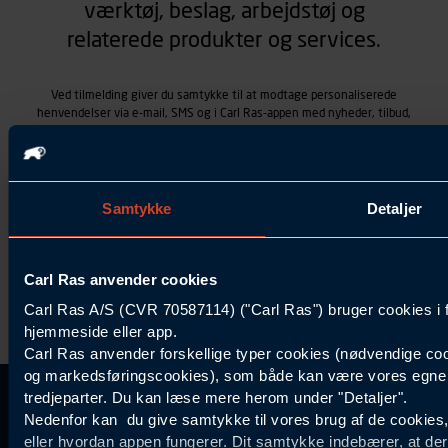
værktøj, beslag, arbejdstøj og
relaterede produkter og services.
Ved tilmelding giver du samtykke til at modtage personaliserede
henvendelser via e-mail, SMS og i Carl Ras-appen med nyheder, tilbud,
kampagner vedrørende produkter og services, som Carl Ras A/S
tilbyder. Markedsføringen skræddersyes på baggrund af dine
kontaktoplysninger, produkter, du viser interesse for hos Carl Ras
(besøgs- og søgehistorik), samt dine tidligere køb (købshistorik).
Samtykket betyder også, at Carl Ras A/S som dataansvarlig kan
Samtykke
Detaljer
behandle ovennævnte personoplysninger. Du kan trække dit
samtykke tilbage ved at trykke "Afmeld" i bunden af hver
henvendelse. Læs mere om behandlingen af personoplysninger i
vores
persondatapolitik
.
Carl Ras anvender cookies
Carl Ras A/S (CVR 70587114) ("Carl Ras") bruger cookies i 
hjemmeside eller app.
Carl Ras anvender forskellige typer cookies (nødvendige coo
og markedsføringscookies), som både kan være vores egne c
tredjeparter. Du kan læse mere herom under "Detaljer".
Kontakt Kundeservice
Information
Kundefordele
Inspiration
Nedenfor kan du give samtykke til vores brug af de cookies
Carl Ras Gruppen
Bliv kontokunde
Specialisten
eller hvordan appen fungerer. Dit samtykke indebærer, at de