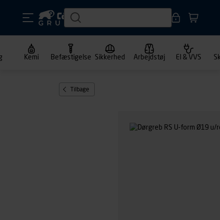
g
Kemi
Befæstigelse
Sikkerhed
Arbejdstøj
El & VVS
S
Tilbage