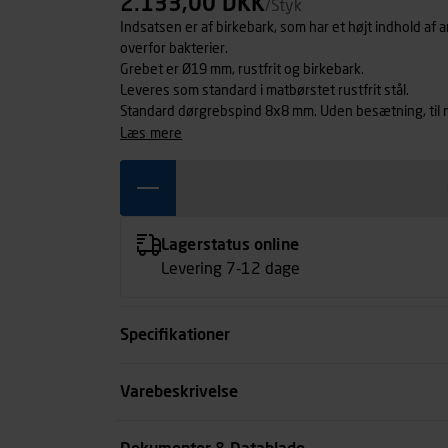
2.133,00 DKK
/Styk
Indsatsen er af birkebark, som har et højt indhold af
overfor bakterier.
Grebet er Ø19 mm, rustfrit og birkebark.
Leveres som standard i matbørstet rustfrit stål.
Standard dørgrebspind 8x8 mm. Uden besætning, til mo
læs mere
Lagerstatus online
Levering 7-12 dage
Specifikationer
Dørtykkelse mm
Varebeskrivelse
Overflade