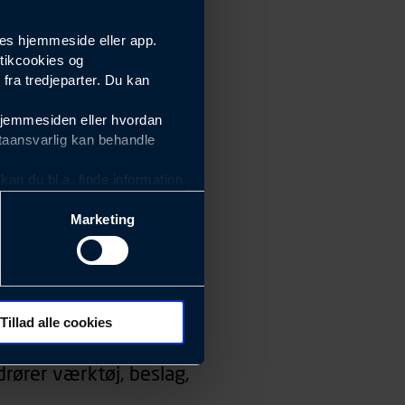
es hjemmeside eller app.
tikcookies og
ra tredjeparter. Du kan
hjemmesiden eller hvordan
taansvarlig kan behandle
an du bl.a. finde information
Marketing
ektiviteten af vores
m derfor skal være nemme at
eside og app), herunder
søgeord, IP-adresse,
Tillad alle cookies
 ændrer den måde
rører værktøj, beslag,
 dit foretrukne sprog, og den