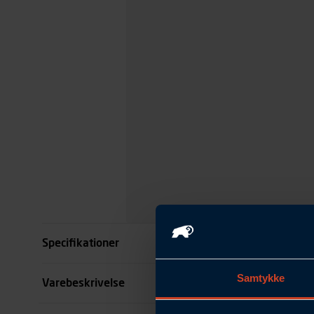
Specifikationer
Samtykke
Farve
Varebeskrivelse
Størrelse