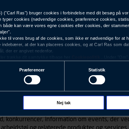
("Carl Ras") bruger cookies i forbindelse med dit besøg på vor
Dame
e typer cookies (nødvendige cookies, præference cookies, statis
 både kan være vores egne cookies eller cookies, der stammer f
ljer".
e til vores brug af de cookies, som ikke er nødvendige for at 
 indebærer, at der kan placeres cookies, og at Carl Ras som da
ål, der er angivet nedenfor.
ller trække dit samtykke tilbage her
Cookiepolitik
. Under "Om" k
ookies.
Præferencer
Statistik
okies med det formål at optimere design, brugervenlighed og eff
r analyser af, hvilke oplysninger der er mest populære, og so
ndles der personoplysninger om brugen af vores platforme (hjemm
, hvad der klikkes på, sider/indhold der besøges, browsertype, 
Nyhedsbrev
 (computer, smartphone mv.) samt de features, der anvendes.
Nej tak
ecookies for at vores hjemmeside kan huske oplysninger, der
d, konkurrencer, information om events, der ved
rer sig på. Til dette formål behandles der personoplysninger om
arbejdstøj og relaterede produkter og services.