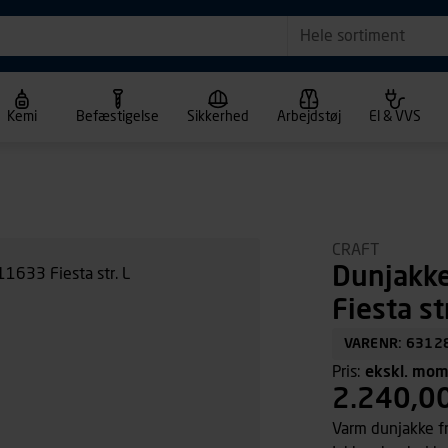
Hele sortiment
Kemi
Befæstigelse
Sikkerhed
Arbejdstøj
El & VVS
CRAFT
Dunjakk
Fiesta str
VARENR: 6312
Pris:
ekskl. mo
2.240,0
Varm dunjakke fr