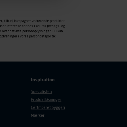
emmeside og apps med
mål behandles der
er, tilbud, kampagner vedrørende produkter
derne, tidspunkt, hvad der
iser interesse for hos Carl Ras (besøgs- og
enhedstype (computer,
ndle ovennævnte personoplysninger. Du kan
oplysninger i vores
persondatapolitik
.
ehandling af
Inspiration
Specialisten
Produktløsninger
Certificeret byggeri
Mærker