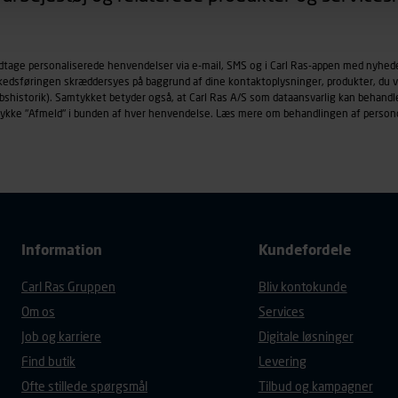
øringscookies med det formål at spore besøgende på vores hj
under vise annoncer, der er relevante (profilering). Til dette for
odtage personaliserede henvendelser via e-mail, SMS og i Carl Ras-appen med nyhed
af vores platforme (hjemmeside og app), herunder færden på si
rkedsføringen skræddersyes på baggrund af dine kontaktoplysninger, produkter, du v
r besøges, browsertype, søgeord, IP-adresse, informationer om 
købshistorik). Samtykket betyder også, at Carl Ras A/S som dataansvarlig kan beha
tures, der anvendes.
trykke "Afmeld" i bunden af hver henvendelse. Læs mere om behandlingen af person
es
persondatapolitik
, der indeholder yderligere information om b
Information
Kundefordele
Carl Ras Gruppen
Bliv kontokunde
Om os
Services
Job og karriere
Digitale løsninger
Find butik
Levering
Ofte stillede spørgsmål
Tilbud og kampagner