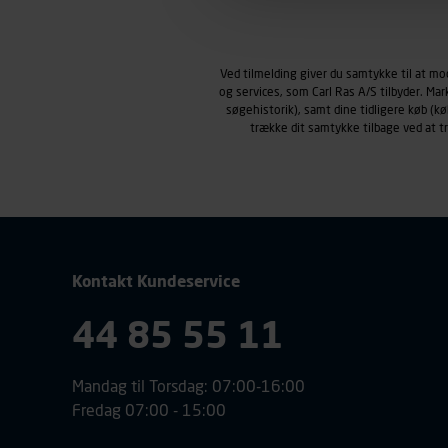
Markedsføringscookies
Carl Ras anvender markedsf
henblik på markedsføring, her
Ved tilmelding giver du samtykke til at m
personoplysninger om brugen 
og services, som Carl Ras A/S tilbyder. Ma
klikkes på, sider/indhold de
søgehistorik), samt dine tidligere køb (
smartphone mv.) samt de fea
trække dit samtykke tilbage ved at 
Vi henviser endvidere til vor
personoplysninger.
Kontakt Kundeservice
44 85 55 11
Mandag til Torsdag: 07:00-16:00
Fredag 07:00 - 15:00