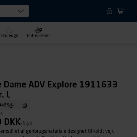
Skurvogn
Entreprenør
e Dame ADV Explore 1911633
. L
8459
ms
0 DKK
/Styk
emstillet af genbrugsmateriale designet til koldt vejr.