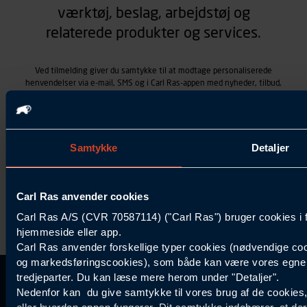
værktøj, beslag, arbejdstøj og
relaterede produkter og services.
Ved tilmelding giver du samtykke til at modtage personaliserede
henvendelser via e-mail, SMS og i Carl Ras-appen med nyheder, tilbud,
kampagner vedrørende produkter og services, som Carl Ras A/S
tilbyder. Markedsføringen skræddersyes på baggrund af dine
kontaktoplysninger, produkter, du viser interesse for hos Carl Ras
(besøgs- og søgehistorik), samt dine tidligere køb (købshistorik).
Samtykket betyder også, at Carl Ras A/S som dataansvarlig kan
Samtykke
Detaljer
behandle ovennævnte personoplysninger. Du kan trække dit
samtykke tilbage ved at trykke "Afmeld" i bunden af hver
henvendelse. Læs mere om behandlingen af personoplysninger i
vores
persondatapolitik
.
Carl Ras anvender cookies
Carl Ras A/S (CVR 70587114) ("Carl Ras") bruger cookies i 
hjemmeside eller app.
Carl Ras anvender forskellige typer cookies (nødvendige coo
og markedsføringscookies), som både kan være vores egne c
tredjeparter. Du kan læse mere herom under "Detaljer".
Kontakt Kundeservice
Information
Kundefordele
Inspiration
Nedenfor kan du give samtykke til vores brug af de cookies
Carl Ras Gruppen
Bliv kontokunde
Specialisten