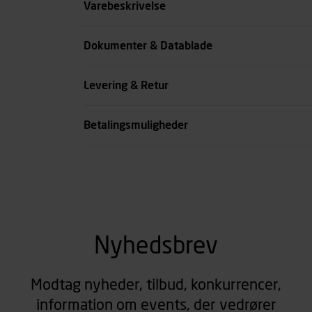
Max. kapacitet L./min.
Varebeskrivelse
Koblingstørrelse tommer
Dokumenter & Datablade
Længde mm
Levering & Retur
se all spec
Betalingsmuligheder
Nyhedsbrev
Modtag nyheder, tilbud, konkurrencer,
information om events, der vedrører