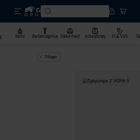
g
Kemi
Befæstigelse
Sikkerhed
Arbejdstøj
El & VVS
S
Tilbage