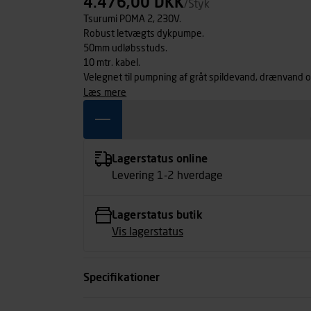
4.476,00 DKK
/Styk
Tsurumi POMA 2, 230V.
Robust letvægts dykpumpe.
50mm udløbsstuds.
10 mtr. kabel.
Velegnet til pumpning af gråt spildevand, drænvand o
læs mere
Lagerstatus online
Levering 1-2 hverdage
Lagerstatus butik
Vis lagerstatus
Specifikationer