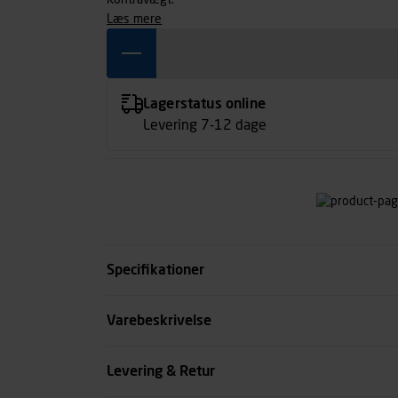
Kontravægt.
læs mere
Lagerstatus online
Levering 7-12 dage
Specifikationer
Kode
Varebeskrivelse
se all spec
Levering & Retur