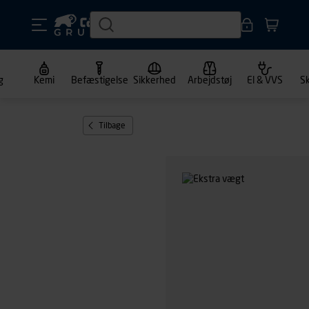
g
Kemi
Befæstigelse
Sikkerhed
Arbejdstøj
El & VVS
S
Tilbage