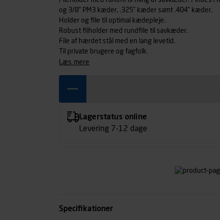
Fileholder med rundfil til filing af savkæder. Findes i 
og 3/8" PM3 kæder, .325" kæder samt .404" kæder.
Holder og file til optimal kædepleje.
Robust filholder med rundfile til savkæder.
File af hærdet stål med en lang levetid.
Til private brugere og fagfolk.
læs mere
Lagerstatus online
Levering 7-12 dage
Specifikationer