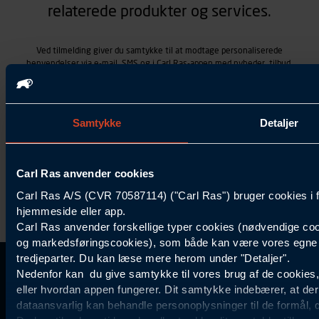
relaterede produkter og services.
Ved tilmelding giver du samtykke til at modtage personaliserede
henvendelser via e-mail, SMS og i Carl Ras-appen med nyheder, tilbud,
kampagner vedrørende produkter og services, som Carl Ras A/S
tilbyder. Markedsføringen skræddersyes på baggrund af dine
kontaktoplysninger, produkter, du viser interesse for hos Carl Ras
(besøgs- og søgehistorik), samt dine tidligere køb (købshistorik).
Samtykke
Detaljer
Samtykket betyder også, at Carl Ras A/S som dataansvarlig kan
behandle ovennævnte personoplysninger. Du kan trække dit
samtykke tilbage ved at trykke "Afmeld" i bunden af hver
henvendelse. Læs mere om behandlingen af personoplysninger i
Carl Ras anvender cookies
vores
persondatapolitik
.
Carl Ras A/S (CVR 70587114) ("Carl Ras") bruger cookies i 
hjemmeside eller app.
Carl Ras anvender forskellige typer cookies (nødvendige coo
og markedsføringscookies), som både kan være vores egne c
tredjeparter. Du kan læse mere herom under "Detaljer".
Kontakt Kundeservice
Information
Kundefordele
Inspiration
Nedenfor kan du give samtykke til vores brug af de cookies
Carl Ras Gruppen
Bliv kontokunde
Specialisten
eller hvordan appen fungerer. Dit samtykke indebærer, at de
44 85 55
Om os
Services
Produktløsninger
dataansvarlig kan behandle personoplysninger til de formål, 