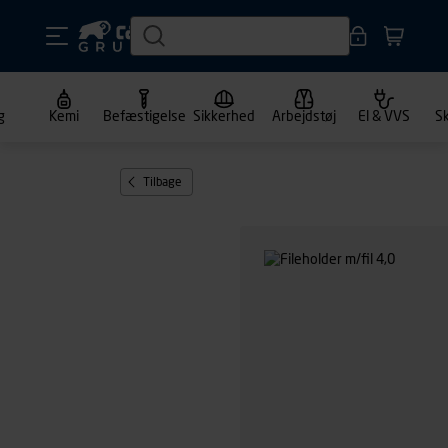
g
Kemi
Befæstigelse
Sikkerhed
Arbejdstøj
El & VVS
S
Tilbage