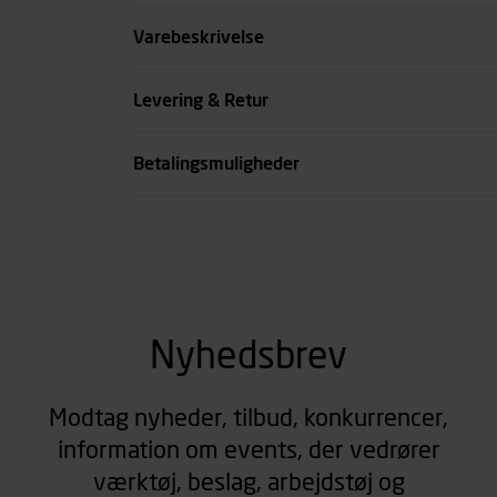
Diameter mm
Varebeskrivelse
Kode
Levering & Retur
se all spec
Betalingsmuligheder
Nyhedsbrev
Modtag nyheder, tilbud, konkurrencer,
information om events, der vedrører
værktøj, beslag, arbejdstøj og