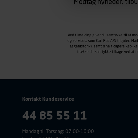
Modtag nyheder, tilbu
region, du befinder dig i.
Markedsføringscookies
Carl Ras anvender markedsf
henblik på markedsføring, her
personoplysninger om brugen 
Ved tilmelding giver du samtykke til at m
klikkes på, sider/indhold de
og services, som Carl Ras A/S tilbyder. Ma
smartphone mv.) samt de fea
søgehistorik), samt dine tidligere køb (
Vi henviser endvidere til vor
trække dit samtykke tilbage ved at 
personoplysninger.
Kontakt Kundeservice
44 85 55 11
Mandag til Torsdag: 07:00-16:00