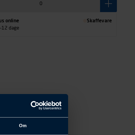
us online
Skaffevare
7-12 dage
Om