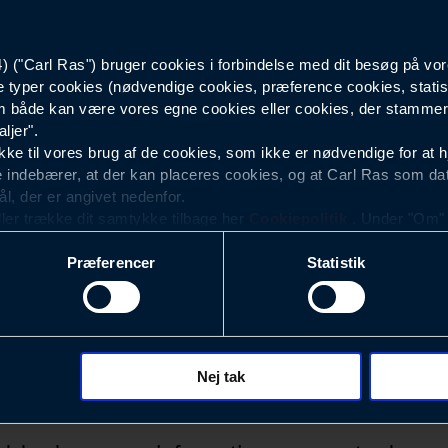
42827086304
("Carl Ras") bruger cookies i forbindelse med dit besøg på vor
e typer cookies (nødvendige cookies, præference cookies, statis
 både kan være vores egne cookies eller cookies, der stammer f
ljer".
e til vores brug af de cookies, som ikke er nødvendige for at 
 indebærer, at der kan placeres cookies, og at Carl Ras som da
ål, der er angivet nedenfor.
ller trække dit samtykke tilbage her
Cookiepolitik
. Under "Om" k
ookies.
Præferencer
Statistik
okies med det formål at optimere design, brugervenlighed og eff
r analyser af, hvilke oplysninger der er mest populære, og so
ndles der personoplysninger om brugen af vores platforme (hjemm
, hvad der klikkes på, sider/indhold der besøges, browsertype, 
 (computer, smartphone mv.) samt de features, der anvendes.
Nej tak
Nyhedsbrev
ecookies for at vores hjemmeside kan huske oplysninger, der
rer sig på. Til dette formål behandles der personoplysninger om