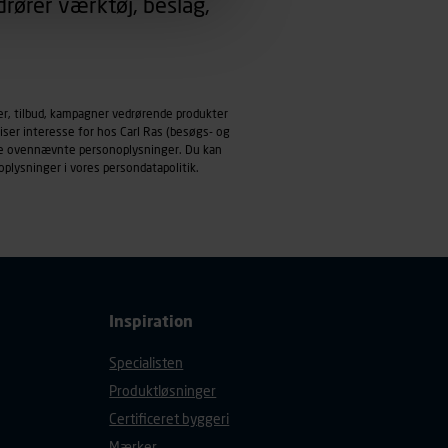
rører værktøj, beslag,
emmeside og apps med
mål behandles der
derne, tidspunkt, hvad der
er, tilbud, kampagner vedrørende produkter
enhedstype (computer,
iser interesse for hos Carl Ras (besøgs- og
ndle ovennævnte personoplysninger. Du kan
ehandling af
oplysninger i vores
persondatapolitik
.
Inspiration
Specialisten
Produktløsninger
Certificeret byggeri