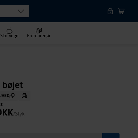
Skurvogn
Entreprenør
 bøjet
1930
ms
DKK
/Styk