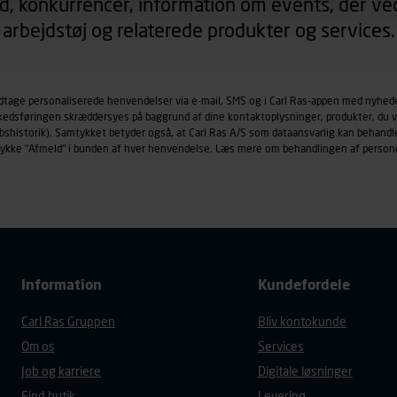
d, konkurrencer, information om events, der ved
arbejdstøj og relaterede produkter og services.
øringscookies med det formål at spore besøgende på vores hj
under vise annoncer, der er relevante (profilering). Til dette for
af vores platforme (hjemmeside og app), herunder færden på si
odtage personaliserede henvendelser via e-mail, SMS og i Carl Ras-appen med nyhed
r besøges, browsertype, søgeord, IP-adresse, informationer om 
rkedsføringen skræddersyes på baggrund af dine kontaktoplysninger, produkter, du v
tures, der anvendes.
købshistorik). Samtykket betyder også, at Carl Ras A/S som dataansvarlig kan beha
es
persondatapolitik
, der indeholder yderligere information om b
trykke "Afmeld" i bunden af hver henvendelse. Læs mere om behandlingen af person
Information
Kundefordele
Carl Ras Gruppen
Bliv kontokunde
Om os
Services
Job og karriere
Digitale løsninger