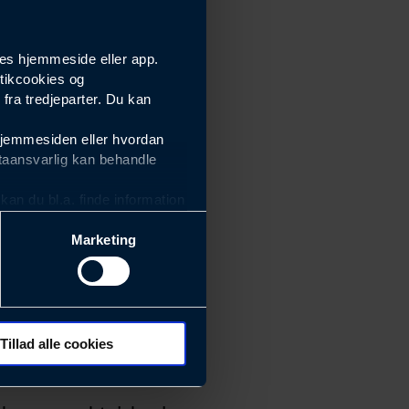
es hjemmeside eller app.
tikcookies og
ra tredjeparter. Du kan
hjemmesiden eller hvordan
taansvarlig kan behandle
an du bl.a. finde information
Marketing
ektiviteten af vores
m derfor skal være nemme at
eside og app), herunder
søgeord, IP-adresse,
Tillad alle cookies
 ændrer den måde
 dit foretrukne sprog, og den