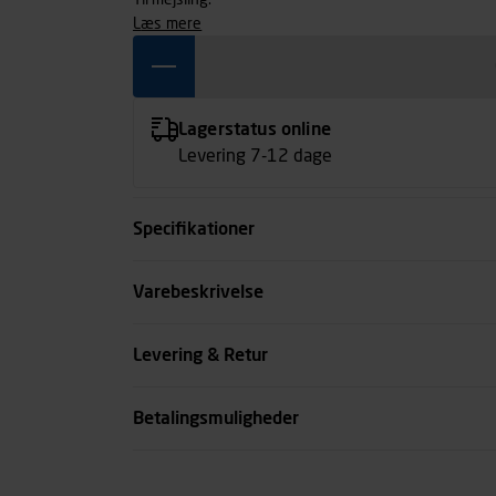
Til mejsling.
læs mere
Lagerstatus online
Levering 7-12 dage
Specifikationer
Kode
Varebeskrivelse
se all spec
Levering & Retur
Betalingsmuligheder