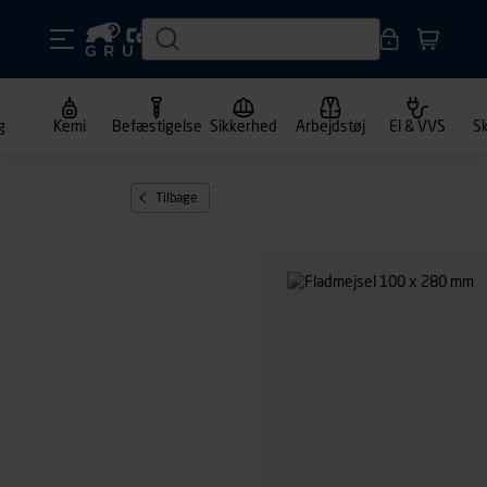
g
Kemi
Befæstigelse
Sikkerhed
Arbejdstøj
El & VVS
S
Tilbage