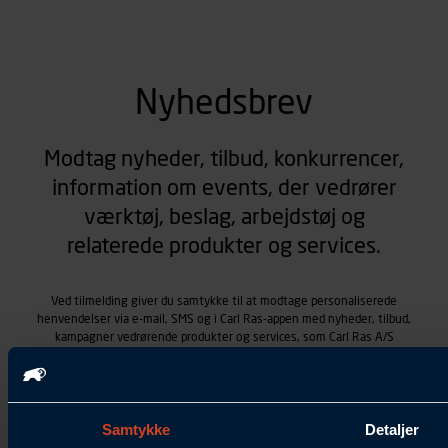
Nyhedsbrev
Modtag nyheder, tilbud, konkurrencer,
information om events, der vedrører
værktøj, beslag, arbejdstøj og
relaterede produkter og services.
Ved tilmelding giver du samtykke til at modtage personaliserede
henvendelser via e-mail, SMS og i Carl Ras-appen med nyheder, tilbud,
kampagner vedrørende produkter og services, som Carl Ras A/S
tilbyder. Markedsføringen skræddersyes på baggrund af dine
kontaktoplysninger, produkter, du viser interesse for hos Carl Ras
(besøgs- og søgehistorik), samt dine tidligere køb (købshistorik).
Samtykket betyder også, at Carl Ras A/S som dataansvarlig kan
Samtykke
Detaljer
behandle ovennævnte personoplysninger. Du kan trække dit
samtykke tilbage ved at trykke "Afmeld" i bunden af hver