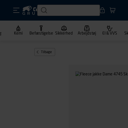
g
Kemi
Befæstigelse
Sikkerhed
Arbejdstøj
El & VVS
S
Tilbage