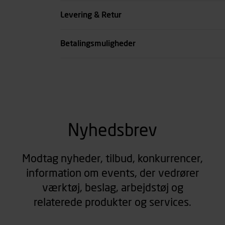
Køn
Levering & Retur
se all spec
Betalingsmuligheder
Nyhedsbrev
Modtag nyheder, tilbud, konkurrencer,
information om events, der vedrører
værktøj, beslag, arbejdstøj og
relaterede produkter og services.