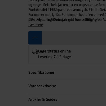
Fleecejakke i damepasform, der fungerer godt som ande
og meget fleksibelt. Jakken har en kropsnær pasform 
i herremodel 4735.
Funktionalitet: Meshpanel ved ærmegab. Slim fit. Deta
Forlommer med lynlås. Forlommer, hvoraf en er med D-r
plast. Afslutning: Ærmegab med tommelfingergreb. Vask
95% polyester, 5% elastan, grid fleece, 265g/m²
rensning. Tåler ikke strygning. Tåler ikke tørretumbli
læs mere
Havearbejder. Industriarbejder. Lagerarbejder. Maler
mænd og kvinder. Kvinder. Stof: Vind/Vejr/Kulde. Fin
Lagerstatus online
Levering 7-12 dage
Specifikationer
Størrelse
Varebeskrivelse
Farve
Artikler & Guides