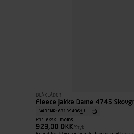
BLÅKLÄDER
Fleece jakke Dame 4745 Skovgrø
VARENR: 63139496
Pris:
ekskl. moms
929,00 DKK
/Styk