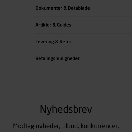
Farve
Dokumenter & Datablade
Køn
Artikler & Guides
se all spec
Levering & Retur
Betalingsmuligheder
Nyhedsbrev
Modtag nyheder, tilbud, konkurrencer,