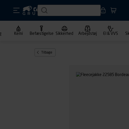
g
Kemi
Befæstigelse
Sikkerhed
Arbejdstøj
El & VVS
S
Tilbage