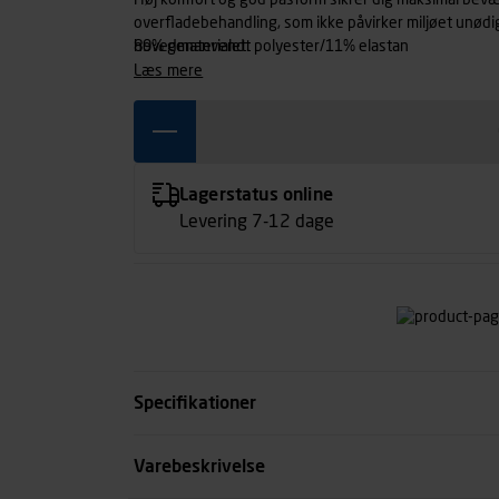
Høj komfort og god pasform sikrer dig maksimal bevæ
overfladebehandling, som ikke påvirker miljøet unødig
hovedmaterialet.
89% genanvendt polyester/11% elastan
læs mere
Lagerstatus online
Levering 7-12 dage
Specifikationer
Størrelse
Varebeskrivelse