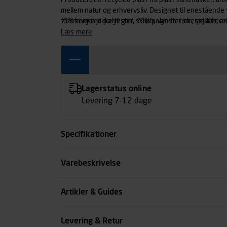
Produceret af recycled plast fra plast vandflasker, a
mellem natur og erhvervsliv. Designet til enestående v
foretrukne jakke til golf, skiløb, vandreture, sejlads,
71% recycled polyester, 29% polyester sherpa fleece
kvalitet med tyk plys er utrolig behagelig, med børst
læs mere
med at den opretholder åndbarhed, så du kan være akt
håndværk.
Lagerstatus online
Levering 7-12 dage
Specifikationer
Farve
Varebeskrivelse
Størrelse
Artikler & Guides
Køn
Levering & Retur