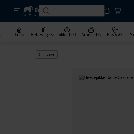
g
Kemi
Befæstigelse
Sikkerhed
Arbejdstøj
El & VVS
S
Tilbage