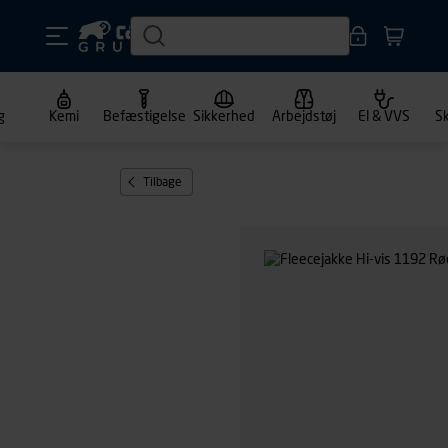
g
Kemi
Befæstigelse
Sikkerhed
Arbejdstøj
El & VVS
S
Tilbage