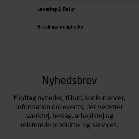
Køn
Levering & Retur
se all spec
Betalingsmuligheder
Nyhedsbrev
Modtag nyheder, tilbud, konkurrencer,
information om events, der vedrører
værktøj, beslag, arbejdstøj og
relaterede produkter og services.