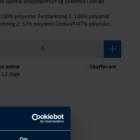
yde optimal arbejdskomfort og sikkerhed i dårlige
 100% polyester. Forstærkning 1: 100% polyamid
ærkning 2: 53% polyamid Cordura®/47% polyester
us online
Skaffevare
7-12 dage
Om