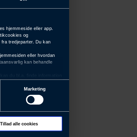
es hjemmeside eller app.
tikcookies og
ra tredjeparter. Du kan
hjemmesiden eller hvordan
taansvarlig kan behandle
an du bl.a. finde information
Marketing
ektiviteten af vores
m derfor skal være nemme at
eside og app), herunder
søgeord, IP-adresse,
Tillad alle cookies
 ændrer den måde