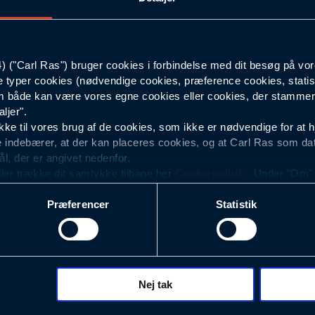
108
("Carl Ras") bruger cookies i forbindelse med dit besøg på vor
76
e typer cookies (nødvendige cookies, præference cookies, statis
 både kan være vores egne cookies eller cookies, der stammer f
Hi-vis Orange
ljer".
e til vores brug af de cookies, som ikke er nødvendige for at 
 indebærer, at der kan placeres cookies, og at Carl Ras som da
ål, der er angivet nedenfor.
ller trække dit samtykke tilbage her
Cookiepolitik
. Under "Om" k
ookies.
Præferencer
Statistik
okies med det formål at optimere design, brugervenlighed og eff
r analyser af, hvilke oplysninger der er mest populære, og so
ndles der personoplysninger om brugen af vores platforme (hjemm
, hvad der klikkes på, sider/indhold der besøges, browsertype, 
 (computer, smartphone mv.) samt de features, der anvendes.
Nej tak
ecookies for at vores hjemmeside kan huske oplysninger, der