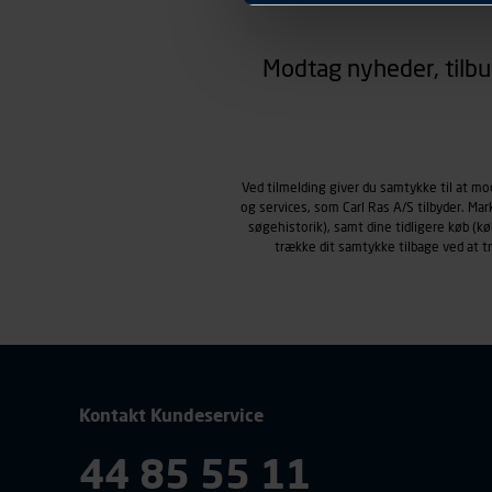
hjemmesiden ser ud eller opfø
region, du befinder dig i.
Modtag nyheder, tilbu
Markedsføringscookies
Carl Ras anvender markedsf
henblik på markedsføring, her
personoplysninger om brugen 
klikkes på, sider/indhold de
smartphone mv.) samt de fea
Ved tilmelding giver du samtykke til at m
og services, som Carl Ras A/S tilbyder. Ma
Vi henviser endvidere til vor
søgehistorik), samt dine tidligere køb (
personoplysninger.
trække dit samtykke tilbage ved at 
Kontakt Kundeservice
44 85 55 11