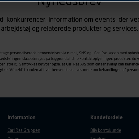
Nyhedsbrev
rer sig på. Til dette formål behandles der personoplysninger om
d, konkurrencer, information om events, der ved
øringscookies med det formål at spore besøgende på vores hj
arbejdstøj og relaterede produkter og services.
under vise annoncer, der er relevante (profilering). Til dette for
af vores platforme (hjemmeside og app), herunder færden på si
r besøges, browsertype, søgeord, IP-adresse, informationer om 
tures, der anvendes.
odtage personaliserede henvendelser via e-mail, SMS og i Carl Ras-appen med nyhed
rkedsføringen skræddersyes på baggrund af dine kontaktoplysninger, produkter, du v
es
persondatapolitik
, der indeholder yderligere information om b
købshistorik). Samtykket betyder også, at Carl Ras A/S som dataansvarlig kan beha
trykke "Afmeld" i bunden af hver henvendelse. Læs mere om behandlingen af person
Information
Kundefordele
Carl Ras Gruppen
Bliv kontokunde