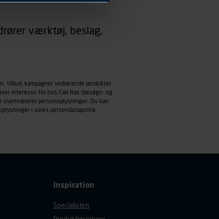
 dit foretrukne sprog, og den
rører værktøj, beslag,
emmeside og apps med
mål behandles der
derne, tidspunkt, hvad der
enhedstype (computer,
er, tilbud, kampagner vedrørende produkter
iser interesse for hos Carl Ras (besøgs- og
ehandling af
ndle ovennævnte personoplysninger. Du kan
oplysninger i vores
persondatapolitik
.
Inspiration
Specialisten