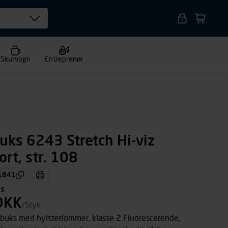
Skurvogn
Entreprenør
uks 6243 Stretch Hi-viz
rt, str. 108
1841
ms
DKK
/Styk
 buks med hylsterlommer, klasse 2 Fluorescerende,