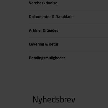
Størrelse
Varebeskrivelse
Benlængde cm
Dokumenter & Datablade
Farve
Artikler & Guides
se all spec
Levering & Retur
Betalingsmuligheder
Nyhedsbrev