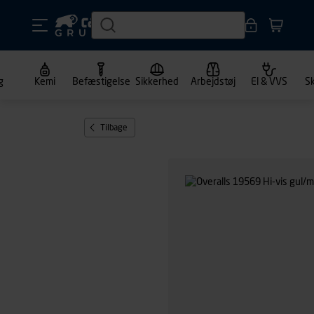
g
Kemi
Befæstigelse
Sikkerhed
Arbejdstøj
El & VVS
S
Tilbage