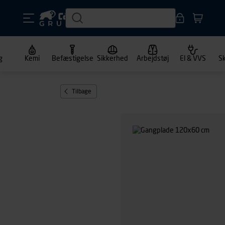
g
Kemi
Befæstigelse
Sikkerhed
Arbejdstøj
El & VVS
S
Tilbage