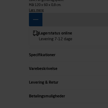
Lavet af genbrugsplast.
Mål 120 x 60 x 0,8 cm.
læs mere
Lagerstatus online
Levering 7-12 dage
Specifikationer
Længde mm
Varebeskrivelse
Bredde mm
Levering & Retur
Tykkelse mm
Betalingsmuligheder
se all spec