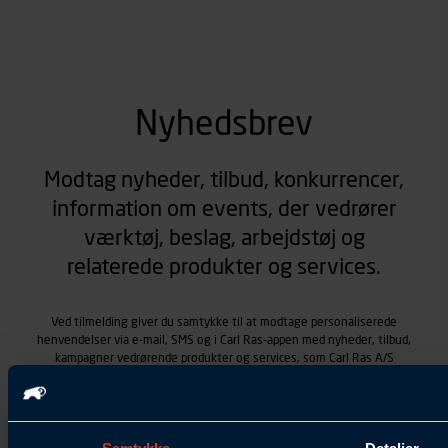
Nyhedsbrev
Modtag nyheder, tilbud, konkurrencer,
information om events, der vedrører
værktøj, beslag, arbejdstøj og
relaterede produkter og services.
Ved tilmelding giver du samtykke til at modtage personaliserede
henvendelser via e-mail, SMS og i Carl Ras-appen med nyheder, tilbud,
kampagner vedrørende produkter og services, som Carl Ras A/S
tilbyder. Markedsføringen skræddersyes på baggrund af dine
kontaktoplysninger, produkter, du viser interesse for hos Carl Ras
(besøgs- og søgehistorik), samt dine tidligere køb (købshistorik).
Samtykket betyder også, at Carl Ras A/S som dataansvarlig kan