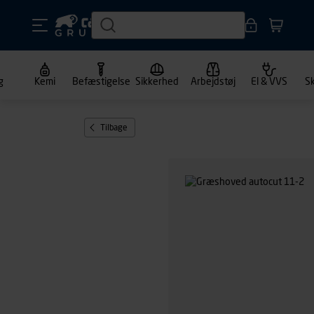
g
Kemi
Befæstigelse
Sikkerhed
Arbejdstøj
El & VVS
S
Tilbage