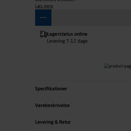
Græshoved til trimmer.
læs mere
Lagerstatus online
Levering 7-12 dage
Specifikationer
Kode
Varebeskrivelse
se all spec
Levering & Retur