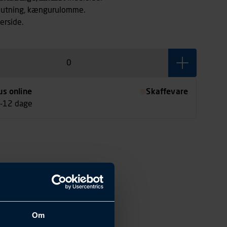
slutning, kængurulomme.
erside.
us online
Skaffevare
7-12 dage
Om