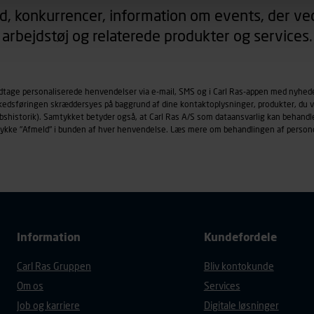
d, konkurrencer, information om events, der ved
arbejdstøj og relaterede produkter og services.
øringscookies med det formål at spore besøgende på vores hj
under vise annoncer, der er relevante (profilering). Til dette for
af vores platforme (hjemmeside og app), herunder færden på si
r besøges, browsertype, søgeord, IP-adresse, informationer om 
odtage personaliserede henvendelser via e-mail, SMS og i Carl Ras-appen med nyhed
rkedsføringen skræddersyes på baggrund af dine kontaktoplysninger, produkter, du v
tures, der anvendes.
købshistorik). Samtykket betyder også, at Carl Ras A/S som dataansvarlig kan beha
es
persondatapolitik
, der indeholder yderligere information om b
trykke "Afmeld" i bunden af hver henvendelse. Læs mere om behandlingen af person
Information
Kundefordele
Carl Ras Gruppen
Bliv kontokunde
Om os
Services
Job og karriere
Digitale løsninger