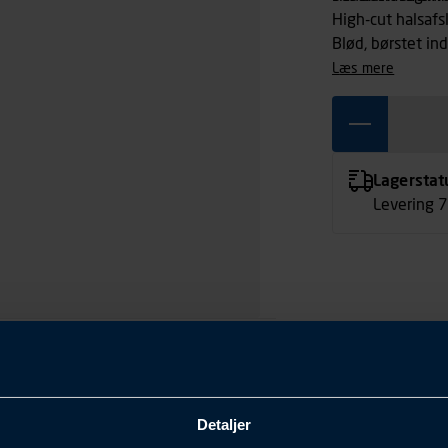
High-cut halsaf
Blød, børstet ind
læs mere
Lagerstat
Levering 
S
Detaljer
Hvid