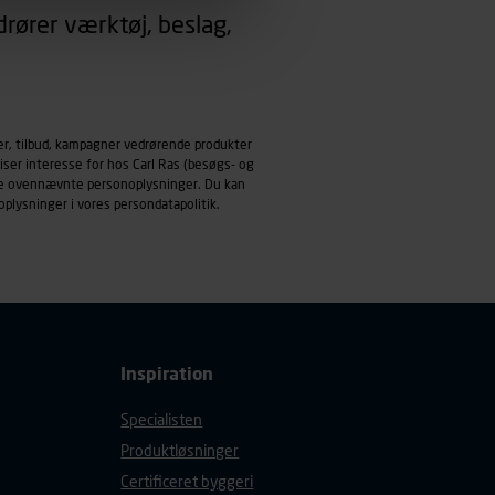
rører værktøj, beslag,
emmeside og apps med
mål behandles der
derne, tidspunkt, hvad der
enhedstype (computer,
er, tilbud, kampagner vedrørende produkter
iser interesse for hos Carl Ras (besøgs- og
ndle ovennævnte personoplysninger. Du kan
ehandling af
oplysninger i vores
persondatapolitik
.
Inspiration
Specialisten
Produktløsninger
Certificeret byggeri