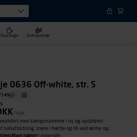
Skurvogn
Entreprenør
je 0636 Off-white, str. S
7149
ms
DKK
/Styk
weatshirt med kængurulomme i ny og opdateret
t halsafslutning, snøre i hætte og rib ved ærme og
litet. Blød, børstet inderside.
 kraftig kvalitet.