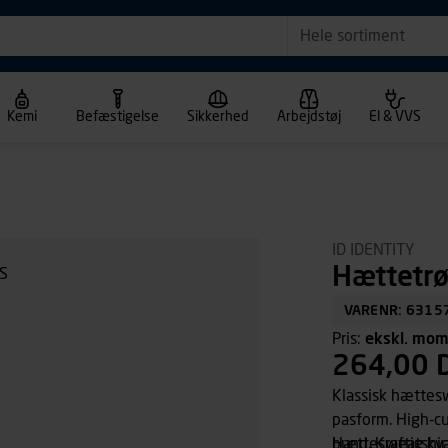
Hele sortiment
Kemi
Befæstigelse
Sikkerhed
Arbejdstøj
El & VVS
ID IDENTITY
Hættetrø
VARENR: 6315
Pris:
ekskl. mo
264,00 
Klassisk hættes
pasform. High-cu
bund. Kraftig kva
Hættesweatshirt i