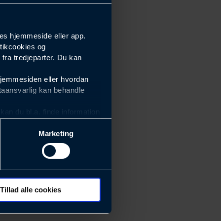
es hjemmeside eller app.
tikcookies og
ra tredjeparter. Du kan
hjemmesiden eller hvordan
taansvarlig kan behandle
an du bl.a. finde information
Marketing
ektiviteten af vores
m derfor skal være nemme at
eside og app), herunder
søgeord, IP-adresse,
Tillad alle cookies
 ændrer den måde
 dit foretrukne sprog, og den