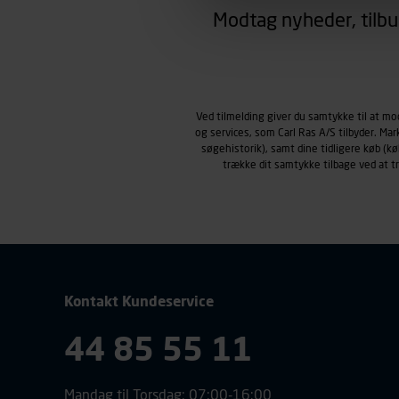
region, du befinder dig i.
Modtag nyheder, tilbu
Markedsføringscookies
Carl Ras anvender markedsf
henblik på markedsføring, her
personoplysninger om brugen 
klikkes på, sider/indhold de
Ved tilmelding giver du samtykke til at m
og services, som Carl Ras A/S tilbyder. Ma
smartphone mv.) samt de fea
søgehistorik), samt dine tidligere køb (
Vi henviser endvidere til vor
trække dit samtykke tilbage ved at 
personoplysninger.
Kontakt Kundeservice
44 85 55 11
Mandag til Torsdag: 07:00-16:00