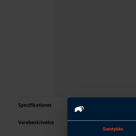
Specifikationer
Størrelse
Varebeskrivelse
Samtykke
Farve