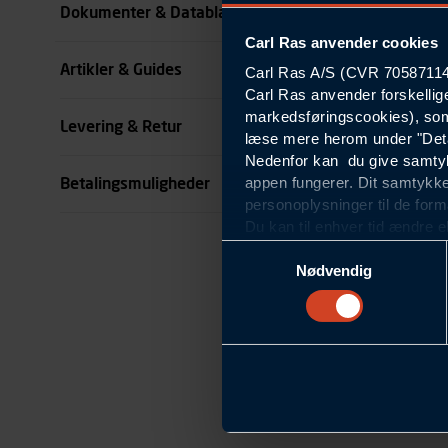
Dokumenter & Datablade
Carl Ras anvender cookies
Køn
Artikler & Guides
Carl Ras A/S (CVR 70587114) 
se all specifikationer
Carl Ras anvender forskellig
markedsføringscookies), som
Levering & Retur
læse mere herom under "Deta
Nedenfor kan du give samtykk
appen fungerer. Dit samtykke
Betalingsmuligheder
personoplysninger til de form
Du kan til enhver tid ændre e
om blokering og sletning af c
Samtykkevalg
Statistikcookies
Nødvendig
Carl Ras anvender statistikco
hjemmeside og apps, herunde
finde. Til dette formål beha
færden på siderne, tidspunkt
informationer om enhedstype
Præferencer
Carl Ras anvender præferenc
hjemmesiden ser ud eller opfø