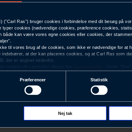
Herre
("Carl Ras") bruger cookies i forbindelse med dit besøg på vor
e typer cookies (nødvendige cookies, præference cookies, statis
 både kan være vores egne cookies eller cookies, der stammer f
ljer".
e til vores brug af de cookies, som ikke er nødvendige for at 
 indebærer, at der kan placeres cookies, og at Carl Ras som da
ål, der er angivet nedenfor.
ller trække dit samtykke tilbage her
Cookiepolitik
. Under "Om" k
ookies.
Præferencer
Statistik
okies med det formål at optimere design, brugervenlighed og eff
r analyser af, hvilke oplysninger der er mest populære, og so
ndles der personoplysninger om brugen af vores platforme (hjemm
, hvad der klikkes på, sider/indhold der besøges, browsertype, 
 (computer, smartphone mv.) samt de features, der anvendes.
Nej tak
Nyhedsbrev
ecookies for at vores hjemmeside kan huske oplysninger, der
rer sig på. Til dette formål behandles der personoplysninger om