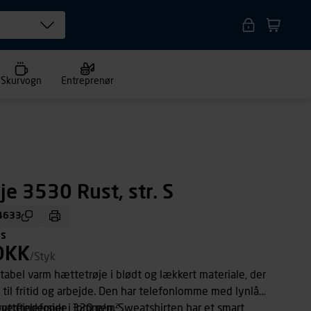
Skurvogn
Entreprenør
je 3530 Rust, str. S
4633
ms
DKK
/Styk
abel varm hættetrøje i blødt og lækkert materiale, der
til fritid og arbejde. Den har telefonlomme med lynlås
hovedtelefoner i lommen. Sweatshirten har et smart
ottéinderside, 320 g/m²