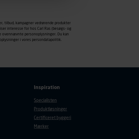
emmeside og apps med
mål behandles der
er, tilbud, kampagner vedrørende produkter
derne, tidspunkt, hvad der
iser interesse for hos Carl Ras (besøgs- og
enhedstype (computer,
ndle ovennævnte personoplysninger. Du kan
oplysninger i vores
persondatapolitik
.
ehandling af
Inspiration
Specialisten
Produktløsninger
Certificeret byggeri
Mærker