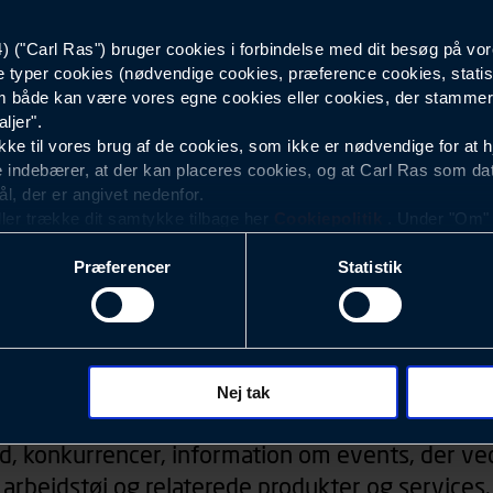
("Carl Ras") bruger cookies i forbindelse med dit besøg på vor
Herre
e typer cookies (nødvendige cookies, præference cookies, statis
 både kan være vores egne cookies eller cookies, der stammer f
ljer".
e til vores brug af de cookies, som ikke er nødvendige for at 
 indebærer, at der kan placeres cookies, og at Carl Ras som da
ål, der er angivet nedenfor.
ller trække dit samtykke tilbage her
Cookiepolitik
. Under "Om" k
ookies.
Præferencer
Statistik
okies med det formål at optimere design, brugervenlighed og eff
r analyser af, hvilke oplysninger der er mest populære, og so
ndles der personoplysninger om brugen af vores platforme (hjemm
, hvad der klikkes på, sider/indhold der besøges, browsertype, 
Nyhedsbrev
 (computer, smartphone mv.) samt de features, der anvendes.
Nej tak
ecookies for at vores hjemmeside kan huske oplysninger, der
d, konkurrencer, information om events, der ved
rer sig på. Til dette formål behandles der personoplysninger om
arbejdstøj og relaterede produkter og services.