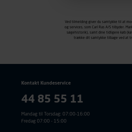
Markedsføringscookies
Carl Ras anvender markedsf
henblik på markedsføring, her
Ved tilmelding giver du samtykke til at m
personoplysninger om brugen 
og services, som Carl Ras A/S tilbyder. Ma
klikkes på, sider/indhold de
søgehistorik), samt dine tidligere køb (
smartphone mv.) samt de fea
trække dit samtykke tilbage ved at 
Vi henviser endvidere til vor
personoplysninger.
Kontakt Kundeservice
44 85 55 11
Mandag til Torsdag: 07:00-16:00
Fredag 07:00 - 15:00