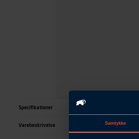
Specifikationer
Samtykke
Størrelse
Varebeskrivelse
Farve