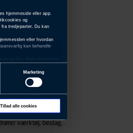
es hjemmeside eller app.
tikcookies og
ra tredjeparter. Du kan
hjemmesiden eller hvordan
taansvarlig kan behandle
an du bl.a. finde information
Marketing
ektiviteten af vores
m derfor skal være nemme at
eside og app), herunder
søgeord, IP-adresse,
Tillad alle cookies
 ændrer den måde
rører værktøj, beslag,
 dit foretrukne sprog, og den