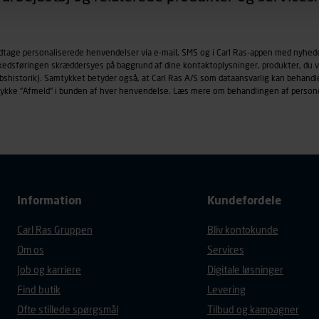
øringscookies med det formål at spore besøgende på vores hj
under vise annoncer, der er relevante (profilering). Til dette for
odtage personaliserede henvendelser via e-mail, SMS og i Carl Ras-appen med nyhed
af vores platforme (hjemmeside og app), herunder færden på si
rkedsføringen skræddersyes på baggrund af dine kontaktoplysninger, produkter, du v
r besøges, browsertype, søgeord, IP-adresse, informationer om 
købshistorik). Samtykket betyder også, at Carl Ras A/S som dataansvarlig kan beha
tures, der anvendes.
trykke "Afmeld" i bunden af hver henvendelse. Læs mere om behandlingen af person
es
persondatapolitik
, der indeholder yderligere information om b
Information
Kundefordele
Carl Ras Gruppen
Bliv kontokunde
Om os
Services
Job og karriere
Digitale løsninger
Find butik
Levering
Ofte stillede spørgsmål
Tilbud og kampagner