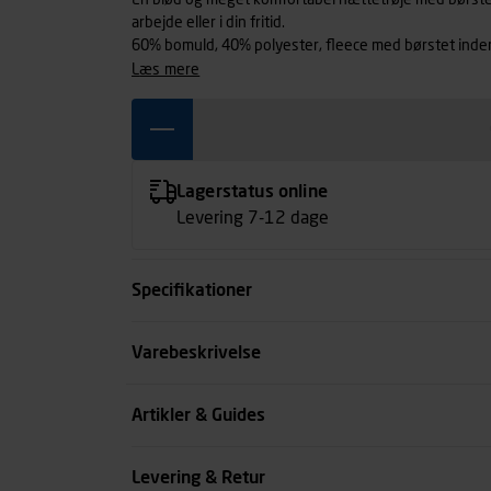
En blød og meget komfortabel hættetrøje med børstet
arbejde eller i din fritid.
60% bomuld, 40% polyester, fleece med børstet inder
læs mere
Lagerstatus online
Levering 7-12 dage
Specifikationer
Størrelse
Varebeskrivelse
Farve
Artikler & Guides
Køn
Levering & Retur