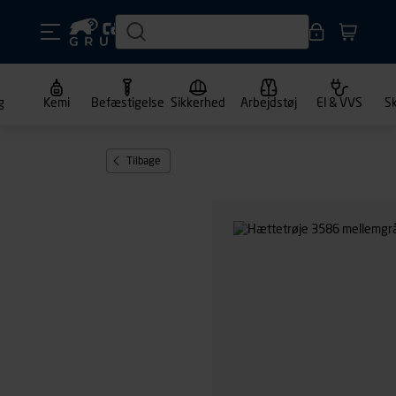
g
Kemi
Befæstigelse
Sikkerhed
Arbejdstøj
El & VVS
S
Tilbage