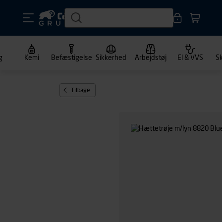
g
Kemi
Befæstigelse
Sikkerhed
Arbejdstøj
El & VVS
S
Tilbage