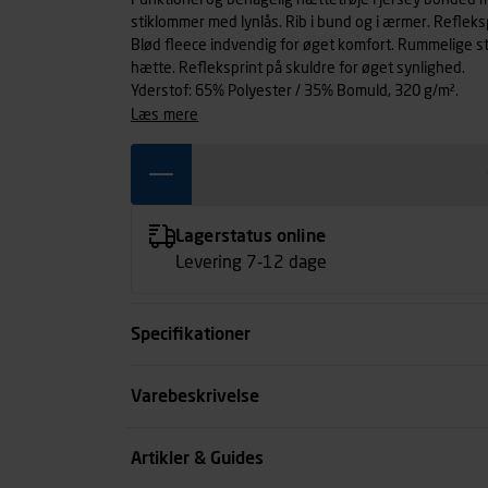
Funktionel og behagelig hættetrøje i jersey bonded m
stiklommer med lynlås. Rib i bund og i ærmer. Refleks
Blød fleece indvendig for øget komfort. Rummelige st
hætte. Refleksprint på skuldre for øget synlighed.
Yderstof: 65% Polyester / 35% Bomuld, 320 g/m².
læs mere
Lagerstatus online
Levering 7-12 dage
Specifikationer
Størrelse
Varebeskrivelse
Farve
Artikler & Guides