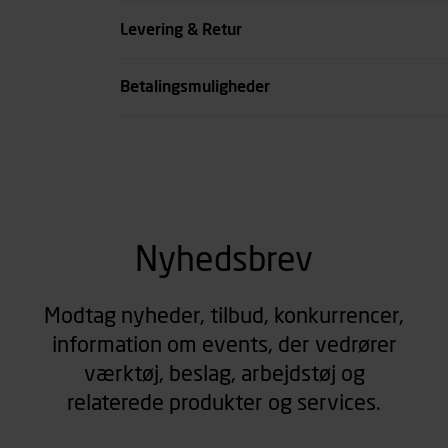
Køn
Levering & Retur
se all spec
Betalingsmuligheder
Nyhedsbrev
Modtag nyheder, tilbud, konkurrencer,
information om events, der vedrører
værktøj, beslag, arbejdstøj og
relaterede produkter og services.