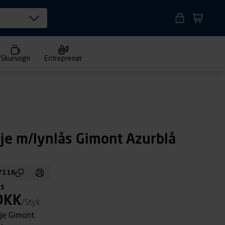
Skurvogn
Entreprenør
je m/lynlås Gimont Azurblå
7116
ms
DKK
/Styk
je Gimont.