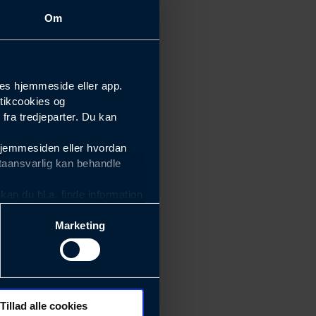
Om
es hjemmeside eller app.
tikcookies og
ra tredjeparter. Du kan
hjemmesiden eller hvordan
taansvarlig kan behandle
an du bl.a. finde information
Marketing
ektiviteten af vores
m derfor skal være nemme at
eside og app), herunder
søgeord, IP-adresse,
Tillad alle cookies