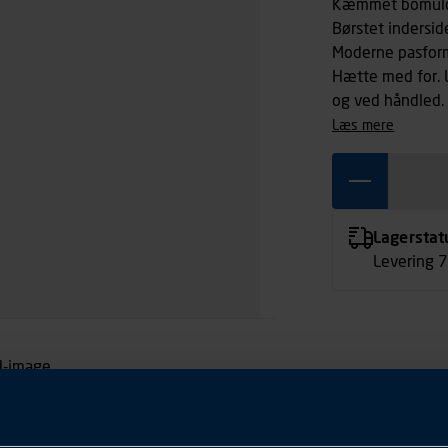
Kæmmet bomul
Børstet indersid
Moderne pasfor
Hætte med for. 
og ved håndled. Nakk
polyester, 340 
læs mere
Lagerstat
Levering 