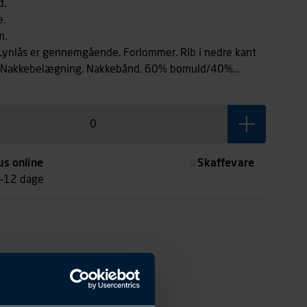
d.
e.
m.
Lynlås er gennemgående. Forlommer. Rib i nedre kant
ebelægning. Nakkebånd. 60% bomuld/40%
g/m². Farve grå-meleret: 90% bomuld/10% viskose.
us online
Skaffevare
7-12 dage