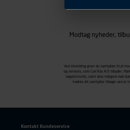
Præferencer
Carl Ras anvender præferenc
hjemmesiden ser ud eller opfø
region, du befinder dig i.
Markedsføringscookies
Carl Ras anvender markedsf
Modtag nyheder, tilbu
henblik på markedsføring, her
personoplysninger om brugen 
klikkes på, sider/indhold de
smartphone mv.) samt de fea
Vi henviser endvidere til vor
Ved tilmelding giver du samtykke til at m
personoplysninger.
og services, som Carl Ras A/S tilbyder. Ma
søgehistorik), samt dine tidligere køb (
trække dit samtykke tilbage ved at 
Kontakt Kundeservice