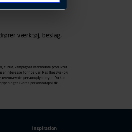
 ændrer den måde
 dit foretrukne sprog, og den
emmeside og apps med
rører værktøj, beslag,
mål behandles der
derne, tidspunkt, hvad der
enhedstype (computer,
ehandling af
er, tilbud, kampagner vedrørende produkter
iser interesse for hos Carl Ras (besøgs- og
ndle ovennævnte personoplysninger. Du kan
oplysninger i vores
persondatapolitik
.
Inspiration