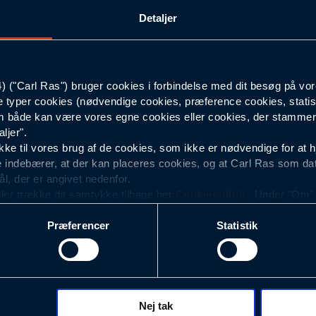
Detaljer
XS
Lyseblå
("Carl Ras") bruger cookies i forbindelse med dit besøg på vor
e typer cookies (nødvendige cookies, præference cookies, statis
Herre
 både kan være vores egne cookies eller cookies, der stammer f
ljer".
e til vores brug af de cookies, som ikke er nødvendige for at 
 indebærer, at der kan placeres cookies, og at Carl Ras som da
ål, der er angivet nedenfor.
ller trække dit samtykke tilbage her
Cookiepolitik
. Under "Om" k
ookies.
Præferencer
Statistik
okies med det formål at optimere design, brugervenlighed og eff
r analyser af, hvilke oplysninger der er mest populære, og so
ndles der personoplysninger om brugen af vores platforme (hjemm
, hvad der klikkes på, sider/indhold der besøges, browsertype, 
 (computer, smartphone mv.) samt de features, der anvendes.
Nej tak