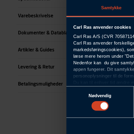
Samtykke
Størrelse
Varebeskrivelse
Carl Ras anvender cookies
Farve
Dokumenter & Datablade
Carl Ras A/S (CVR 70587114) 
Carl Ras anvender forskellig
Køn
markedsføringscookies), som
Artikler & Guides
se all specifikationer
læse mere herom under "Deta
Nedenfor kan du give samtykk
Levering & Retur
appen fungerer. Dit samtykke
personoplysninger til de form
Du kan til enhver tid ændre e
Betalingsmuligheder
om blokering og sletning af c
Samtykkevalg
Statistikcookies
Nødvendig
Carl Ras anvender statistikco
hjemmeside og apps, herunde
finde. Til dette formål beha
færden på siderne, tidspunkt
informationer om enhedstype