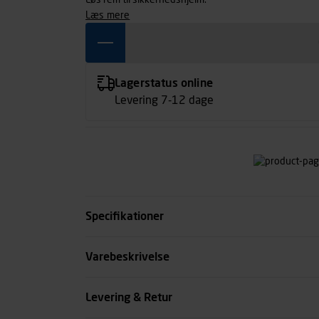
Løs rem til sikkerhedshjelm.
læs mere
Lagerstatus online
Levering 7-12 dage
Specifikationer
Til
Varebeskrivelse
Kode
Levering & Retur
se all spec