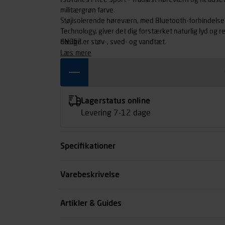
ISOTunes FREE Sport - Trådløst høreværn og headset i ét, med aktiv støjdæmpning og i camouflerende
militærgrøn farve.
Støjisolerende høreværn, med Bluetooth-forbindelse t
Technology, giver det dig forstærket naturlig lyd og re
design er støv-, sved- og vandtæt.
EN352.
læs mere
Lagerstatus online
Levering 7-12 dage
Specifikationer
Type
Varebeskrivelse
Godkendelse
Artikler & Guides
Kode