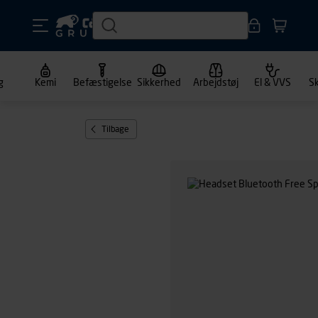
g
Kemi
Befæstigelse
Sikkerhed
Arbejdstøj
El & VVS
S
Tilbage