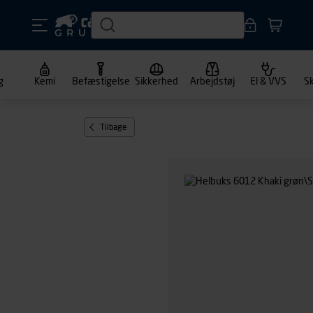
g
Kemi
Befæstigelse
Sikkerhed
Arbejdstøj
El & VVS
S
Tilbage