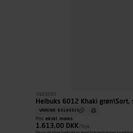
SNICKERS
Helbuks 6012 Khaki grøn\Sort, s
VARENR: 63164315
Pris:
ekskl. moms
1.613,00 DKK
/Styk