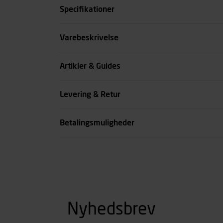
Specifikationer
Størrelse
Varebeskrivelse
Farve
Artikler & Guides
Livvidde cm
Levering & Retur
se all spec
Betalingsmuligheder
Nyhedsbrev