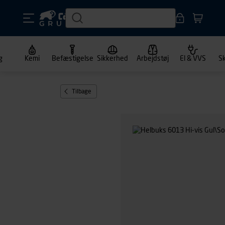
g
Kemi
Befæstigelse
Sikkerhed
Arbejdstøj
El & VVS
S
Tilbage