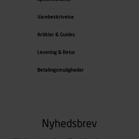
Størrelse
Varebeskrivelse
Farve
Artikler & Guides
Livvidde cm
Levering & Retur
se all spec
Betalingsmuligheder
Nyhedsbrev