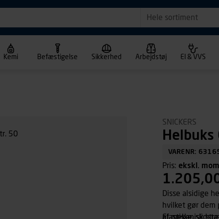
Hele sortiment
Kemi
Befæstigelse
Sikkerhed
Arbejdstøj
El & VVS
SNICKERS
Helbuks 
VARENR: 6316
Pris:
ekskl. mo
1.205,0
Disse alsidige h
hvilket gør dem 
af mekanisk stre
Elastiske, slids