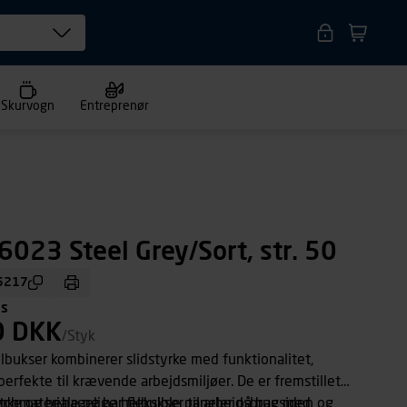
Skurvogn
Entreprenør
6023 Steel Grey/Sort, str. 50
5217
ms
0 DKK
/Styk
elbukser kombinerer slidstyrke med funktionalitet,
perfekte til krævende arbejdsmiljøer. De er fremstillet
tchmateriale og har fleksible paneler på bagsiden og
tærke og behagelige helbukser til arbejdsbrug med