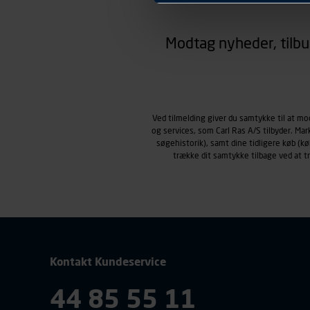
hjemmesiden ser ud eller opfø
region, du befinder dig i.
Modtag nyheder, tilbu
Markedsføringscookies
Carl Ras anvender markedsf
henblik på markedsføring, her
personoplysninger om brugen 
klikkes på, sider/indhold de
smartphone mv.) samt de fea
Ved tilmelding giver du samtykke til at m
og services, som Carl Ras A/S tilbyder. Ma
Vi henviser endvidere til vor
søgehistorik), samt dine tidligere køb (
personoplysninger.
trække dit samtykke tilbage ved at 
Kontakt Kundeservice
44 85 55 11