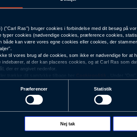
50
("Carl Ras") bruger cookies i forbindelse med dit besøg på vor
Mørkegrå
e typer cookies (nødvendige cookies, præference cookies, statis
 både kan være vores egne cookies eller cookies, der stammer f
88
ljer".
e til vores brug af de cookies, som ikke er nødvendige for at 
 indebærer, at der kan placeres cookies, og at Carl Ras som da
ål, der er angivet nedenfor.
ller trække dit samtykke tilbage her
Cookiepolitik
. Under "Om" k
ookies.
Præferencer
Statistik
okies med det formål at optimere design, brugervenlighed og eff
r analyser af, hvilke oplysninger der er mest populære, og so
ndles der personoplysninger om brugen af vores platforme (hjemm
, hvad der klikkes på, sider/indhold der besøges, browsertype, 
 (computer, smartphone mv.) samt de features, der anvendes.
Nej tak
ecookies for at vores hjemmeside kan huske oplysninger, der