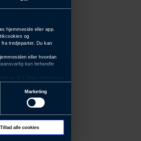
es hjemmeside eller app.
tikcookies og
ra tredjeparter. Du kan
hjemmesiden eller hvordan
taansvarlig kan behandle
an du bl.a. finde information
Marketing
ektiviteten af vores
m derfor skal være nemme at
eside og app), herunder
søgeord, IP-adresse,
Tillad alle cookies
 ændrer den måde