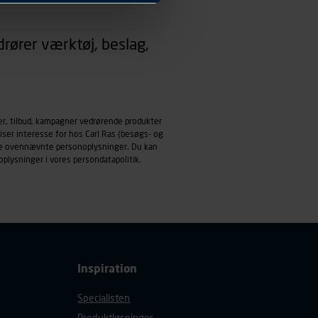
 dit foretrukne sprog, og den
rører værktøj, beslag,
emmeside og apps med
mål behandles der
derne, tidspunkt, hvad der
enhedstype (computer,
er, tilbud, kampagner vedrørende produkter
iser interesse for hos Carl Ras (besøgs- og
ehandling af
ndle ovennævnte personoplysninger. Du kan
oplysninger i vores
persondatapolitik
.
Inspiration
Specialisten