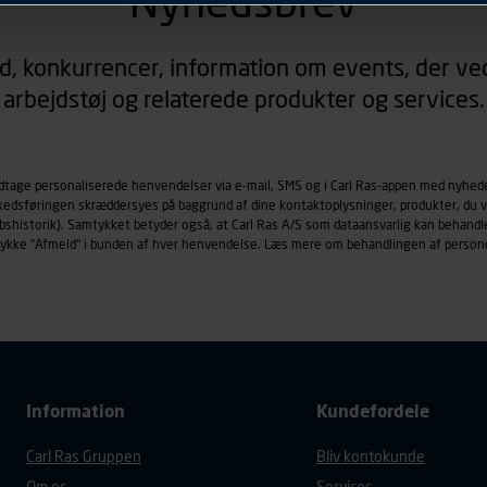
Nyhedsbrev
rer sig på. Til dette formål behandles der personoplysninger om
d, konkurrencer, information om events, der ved
øringscookies med det formål at spore besøgende på vores hj
arbejdstøj og relaterede produkter og services.
under vise annoncer, der er relevante (profilering). Til dette for
af vores platforme (hjemmeside og app), herunder færden på si
r besøges, browsertype, søgeord, IP-adresse, informationer om 
tures, der anvendes.
odtage personaliserede henvendelser via e-mail, SMS og i Carl Ras-appen med nyhed
rkedsføringen skræddersyes på baggrund af dine kontaktoplysninger, produkter, du v
es
persondatapolitik
, der indeholder yderligere information om b
købshistorik). Samtykket betyder også, at Carl Ras A/S som dataansvarlig kan beha
trykke "Afmeld" i bunden af hver henvendelse. Læs mere om behandlingen af person
Information
Kundefordele
Carl Ras Gruppen
Bliv kontokunde