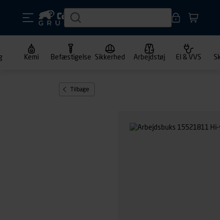
g
Kemi
Befæstigelse
Sikkerhed
Arbejdstøj
El & VVS
S
Tilbage