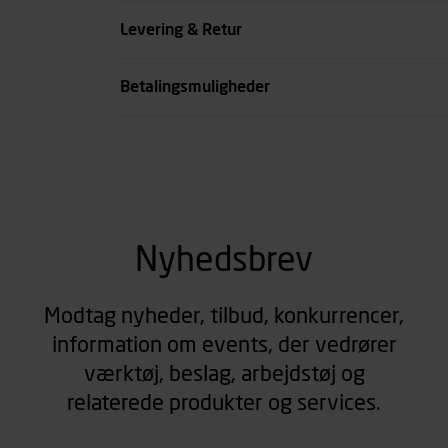
Farve
Levering & Retur
se all spec
Betalingsmuligheder
Nyhedsbrev
Modtag nyheder, tilbud, konkurrencer,
information om events, der vedrører
værktøj, beslag, arbejdstøj og
relaterede produkter og services.