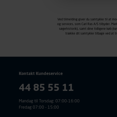
Markedsføringscookies
Carl Ras anvender markedsf
henblik på markedsføring, her
Ved tilmelding giver du samtykke til at m
personoplysninger om brugen 
og services, som Carl Ras A/S tilbyder. Ma
klikkes på, sider/indhold de
søgehistorik), samt dine tidligere køb (
smartphone mv.) samt de fea
trække dit samtykke tilbage ved at 
Vi henviser endvidere til vor
personoplysninger.
Kontakt Kundeservice
44 85 55 11
Mandag til Torsdag: 07:00-16:00
Fredag 07:00 - 15:00