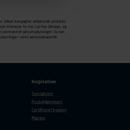
emmeside og apps med
mål behandles der
er, tilbud, kampagner vedrørende produkter
derne, tidspunkt, hvad der
iser interesse for hos Carl Ras (besøgs- og
enhedstype (computer,
ndle ovennævnte personoplysninger. Du kan
oplysninger i vores
persondatapolitik
.
ehandling af
Inspiration
Specialisten
Produktløsninger
Certificeret byggeri
Mærker