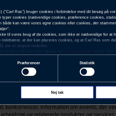
tumbling. Tåler i
Tørretumbling - 
("Carl Ras") bruger cookies i forbindelse med dit besøg på vor
Hi-vis Rød
e typer cookies (nødvendige cookies, præference cookies, statis
 både kan være vores egne cookies eller cookies, der stammer f
ljer".
e til vores brug af de cookies, som ikke er nødvendige for at 
 indebærer, at der kan placeres cookies, og at Carl Ras som da
ål, der er angivet nedenfor.
ller trække dit samtykke tilbage her
Cookiepolitik
. Under "Om" k
ookies.
Præferencer
Statistik
okies med det formål at optimere design, brugervenlighed og eff
r analyser af, hvilke oplysninger der er mest populære, og so
ndles der personoplysninger om brugen af vores platforme (hjemm
, hvad der klikkes på, sider/indhold der besøges, browsertype, 
Nyhedsbrev
 (computer, smartphone mv.) samt de features, der anvendes.
Nej tak
ecookies for at vores hjemmeside kan huske oplysninger, der
d, konkurrencer, information om events, der ved
rer sig på. Til dette formål behandles der personoplysninger om
arbejdstøj og relaterede produkter og services.