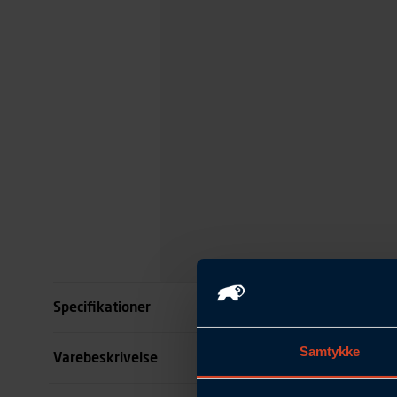
Specifikationer
Samtykke
Størrelse
Varebeskrivelse
Benlængde cm