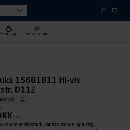
Skurvogn
Entreprenør
buks 15681811 Hi-vis
 str. D112
9024
ms
DKK
/Par
ks som er slidstærk, vandafvisende og luftig.