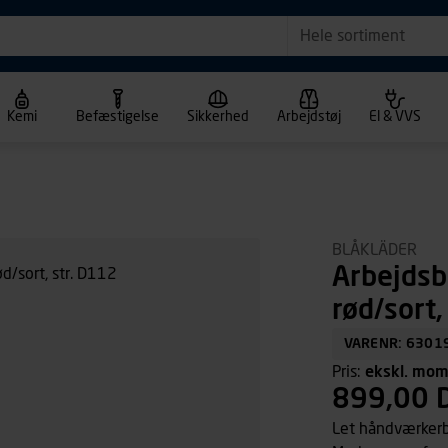
Hele sortiment
Kemi
Befæstigelse
Sikkerhed
Arbejdstøj
El & VVS
BLÅKLÄDER
Arbejds
rød/sort,
VARENR: 6301
Pris:
ekskl. mo
899,00 
Let håndværkerbu