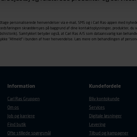
øringscookies med det formål at spore besøgende på vores hj
under vise annoncer, der er relevante (profilering). Til dette for
odtage personaliserede henvendelser via e-mail, SMS og i Carl Ras-appen med nyhed
af vores platforme (hjemmeside og app), herunder færden på si
rkedsføringen skræddersyes på baggrund af dine kontaktoplysninger, produkter, du v
r besøges, browsertype, søgeord, IP-adresse, informationer om 
købshistorik). Samtykket betyder også, at Carl Ras A/S som dataansvarlig kan beha
tures, der anvendes.
trykke "Afmeld" i bunden af hver henvendelse. Læs mere om behandlingen af person
es
persondatapolitik
, der indeholder yderligere information om b
Information
Kundefordele
Carl Ras Gruppen
Bliv kontokunde
Om os
Services
Job og karriere
Digitale løsninger
Find butik
Levering
Ofte stillede spørgsmål
Tilbud og kampagner