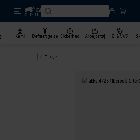
g
Kemi
Befæstigelse
Sikkerhed
Arbejdstøj
El & VVS
S
Tilbage