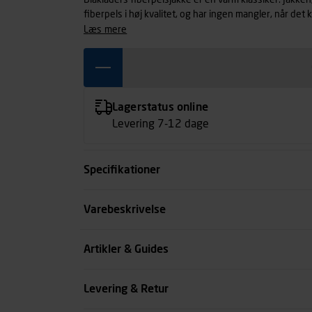
Blåkläders fiberpelsjakke er en varm klassiker. Jakke
fiberpels i høj kvalitet, og har ingen mangler, når det 
hætte, forlænget ryg og tommelfingerhul. Dette er en u
læs mere
leder efter varme og hygge i samme beklædningsgensta
damemodel 4727.
Lagerstatus online
Levering 7-12 dage
Specifikationer
Størrelse
Varebeskrivelse
Farve
Artikler & Guides
Køn
Levering & Retur
se all spec