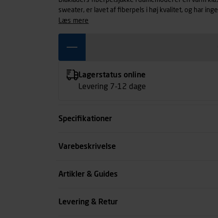
Blåkläders fiberpelsjakke i damemodel er en varm kla
sweater, er lavet af fiberpels i høj kvalitet, og har i
godt tilpas. Jakken har to-vejs lynlås, hætte, forlæn
læs mere
klassiker i Blåkläder stil, så hvis du leder efter bå
det perfekte valg for dig. Findes også i herremodel 4
Lagerstatus online
Levering 7-12 dage
Specifikationer
Størrelse
Varebeskrivelse
Farve
Artikler & Guides
Køn
Levering & Retur
se all spec