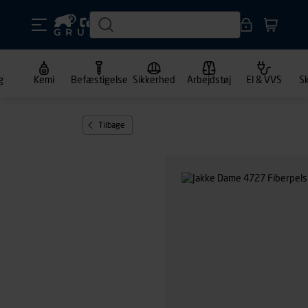
g
Kemi
Befæstigelse
Sikkerhed
Arbejdstøj
El & VVS
S
Tilbage