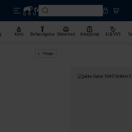
g
Kemi
Befæstigelse
Sikkerhed
Arbejdstøj
El & VVS
S
Tilbage