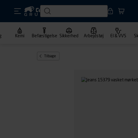
g
Kemi
Befæstigelse
Sikkerhed
Arbejdstøj
El & VVS
S
Tilbage