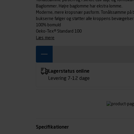
Tonålssømme på ben og i skridt. Lav talje og formskår
Baglommer. Højre baglomme har ekstra lomme.
Moderne, mere kropsnær pasform. Tonålssømme på ben.
bukserne følger og støtter alle kroppens bevægelser
100% bomuld
Oeko-Tex® Standard 100
læs mere
Lagerstatus online
Levering 7-12 dage
Specifikationer