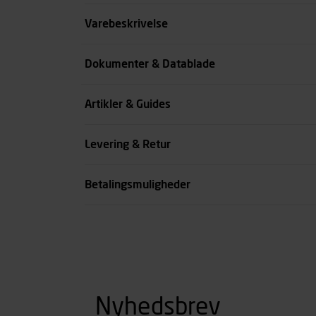
Størrelse
Varebeskrivelse
Benlængde cm
Dokumenter & Datablade
Farve
Artikler & Guides
se all spec
Levering & Retur
Betalingsmuligheder
Nyhedsbrev