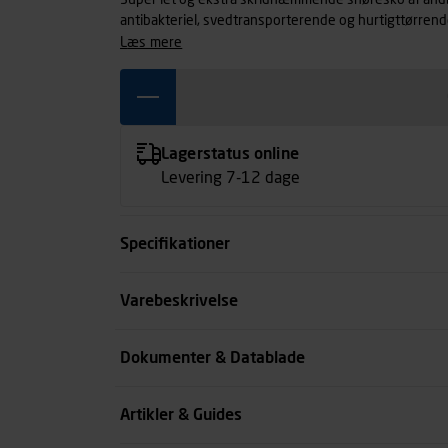
Super let og ekstra skridhæmmende snøresko af åndb
antibakteriel, svedtransporterende og hurtigttørrende.
læs mere
Lagerstatus online
Levering 7-12 dage
Specifikationer
Størrelse
Varebeskrivelse
Farve
Dokumenter & Datablade
Køn
Artikler & Guides
se all spec