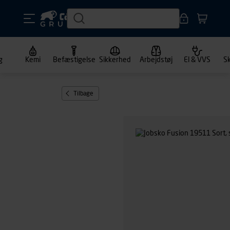
g
Kemi
Befæstigelse
Sikkerhed
Arbejdstøj
El & VVS
S
Tilbage